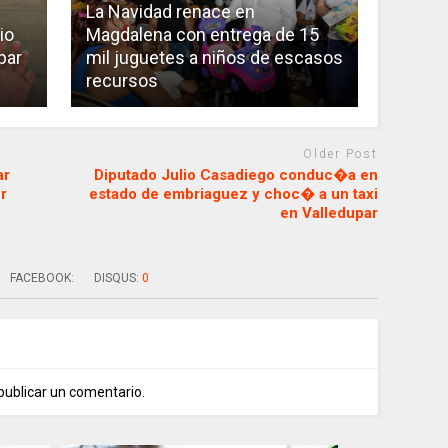
La Navidad renace en
io
Magdalena con entrega de 15
par
mil juguetes a niños de escasos
recursos
Older Post
ar
Diputado Julio Casadiego conduc�a en
r
estado de embriaguez y choc� a un taxi
en Valledupar
FACEBOOK:
DISQUS:
0
publicar un comentario.