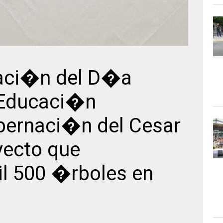
aci�n del D�a
 Educaci�n
bernaci�n del Cesar
yecto que
l 500 �rboles en