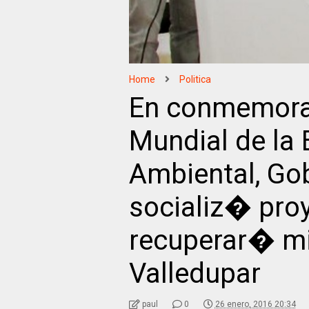
Home
Politica
En conmemor
Mundial de la
Ambiental, Go
socializ� pro
recuperar� mi
Valledupar
paul
0
26 enero, 2016 20:34