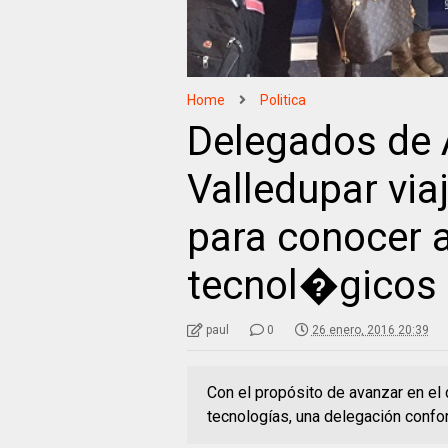
Home
Politica
Delegados de
Valledupar via
para conocer 
tecnol�gicos
paul
0
26 enero, 2016 20:39
Con el propósito de avanzar en el 
tecnologías, una delegación confo