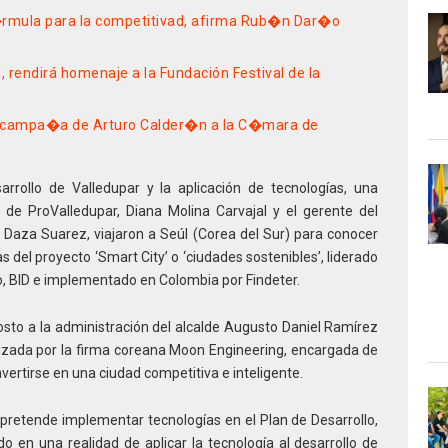
�rmula para la competitivad, afirma Rub�n Dar�o
, rendirá homenaje a la Fundación Festival de la
a campa�a de Arturo Calder�n a la C�mara de
rrollo de Valledupar y la aplicación de tecnologías, una
 de ProValledupar, Diana Molina Carvajal y el gerente del
 Daza Suarez, viajaron a Seúl (Corea del Sur) para conocer
 del proyecto ‘Smart City’ o ‘ciudades sostenibles’, liderado
o, BID e implementado en Colombia por Findeter.
costo a la administración del alcalde Augusto Daniel Ramírez
alizada por la firma coreana Moon Engineering, encargada de
vertirse en una ciudad competitiva e inteligente.
r pretende implementar tecnologías en el Plan de Desarrollo,
do en una realidad de aplicar la tecnología al desarrollo de