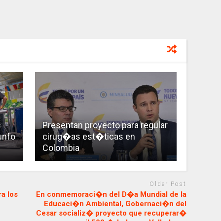
s
Presentan proyecto para regular
iunfo
cirug�as est�ticas en
Colombia
Older Post
a los
En conmemoraci�n del D�a Mundial de la
Educaci�n Ambiental, Gobernaci�n del
Cesar socializ� proyecto que recuperar�