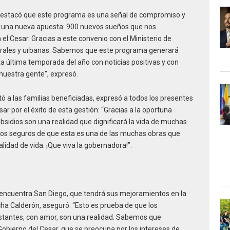
destacó que este programa es una señal de compromiso y
es una nueva apuesta: 900 nuevos sueños que nos
el Cesar. Gracias a este convenio con el Ministerio de
rurales y urbanas. Sabemos que este programa generará
a última temporada del año con noticias positivas y con
 nuestra gente”, expresó.
 a las familias beneficiadas, expresó a todos los presentes
r por el éxito de esta gestión: “Gracias a la oportuna
bsidios son una realidad que dignificará la vida de muchas
mos seguros de que esta es una de las muchas obras que
lidad de vida. ¡Que viva la gobernadora!”.
 encuentra San Diego, que tendrá sus mejoramientos en la
ha Calderón, aseguró: “Esto es prueba de que los
nstantes, con amor, son una realidad. Sabemos que
obierno del Cesar, que se preocupa por los intereses de