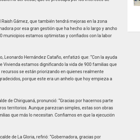
sad Raish Gámez, que también tendrá mejoras en la zona
nadora por esa gran gestión que ha hecho a lo largo y ancho
10 municipios estamos optimistas y confiados con la labor
rico, Leonardo Hernández Cataño, enfatizó que: “Con la ayuda
e Vivienda estamos dignificando la vida de 900 familias que
 recursos se están priorizando en quienes realmente
gradecidos, porque este era un anhelo que hoy empieza a
calde de Chiriguaná, pronunció: “Gracias por hacernos parte
stros territorios. Aunque parezcan simples, estas son obras
amilias que más lo necesitan. Confiamos en que la ejecución
alde de La Gloria, refirió: “Gobernadora, gracias por