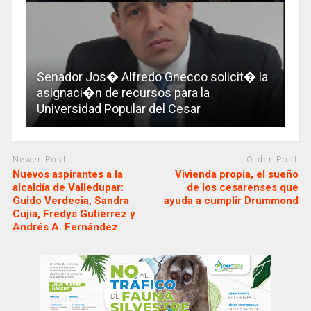
Senador Jos� Alfredo Gnecco solicit� la
asignaci�n de recursos para la
Universidad Popular del Cesar
Newer Post
Older Post
Nuevos aspirantes a la
Vivienda propia, el sueño
alcaldía de Valledupar:
de los cesarenses que
Guido Verdecia, Sandra
ayuda a cumplir Drummond
Cujia, Fredys Gutierrez y
Andrés A. Fernández