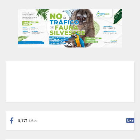
5,771
Likes
Like