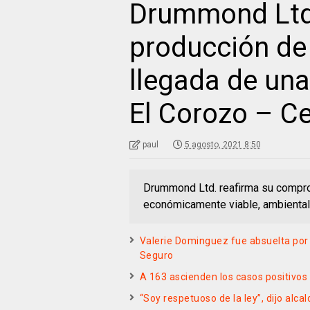
Drummond Ltd
producción de
llegada de una
El Corozo – C
paul
5 agosto, 2021 8:50
Drummond Ltd. reafirma su compro
económicamente viable, ambiental
Valerie Dominguez fue absuelta por
Seguro
A 163 ascienden los casos positivo
“Soy respetuoso de la ley”, dijo alca