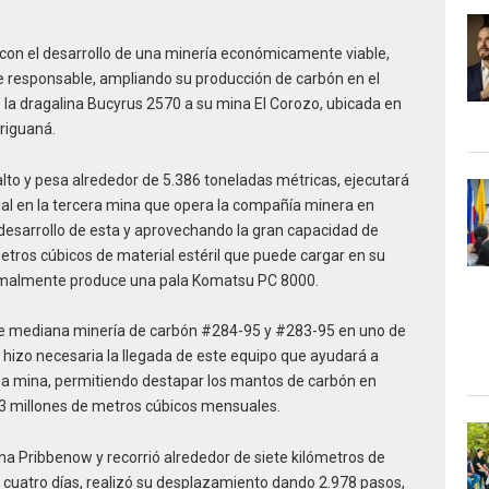
on el desarrollo de una minería económicamente viable,
 responsable, ampliando su producción de carbón en el
 la dragalina Bucyrus 2570 a su mina El Corozo, ubicada en
iriguaná.
lto y pesa alrededor de 5.386 toneladas métricas, ejecutará
ial en la tercera mina que opera la compañía minera en
esarrollo de esta y aprovechando la gran capacidad de
metros cúbicos de material estéril que puede cargar en su
ormalmente produce una pala Komatsu PC 8000.
 de mediana minería de carbón #284-95 y #283-95 en uno de
 hizo necesaria la llegada de este equipo que ayudará a
sa mina, permitiendo destapar los mantos de carbón en
3 millones de metros cúbicos mensuales.
na Pribbenow y recorrió alrededor de siete kilómetros de
e cuatro días, realizó su desplazamiento dando 2.978 pasos,