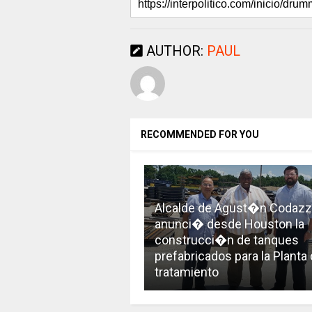
AUTHOR:
PAUL
RECOMMENDED FOR YOU
Alcalde de Agust�n Codazz
anunci� desde Houston la
construcci�n de tanques
prefabricados para la Planta
tratamiento