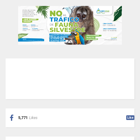
5,771
Likes
Like