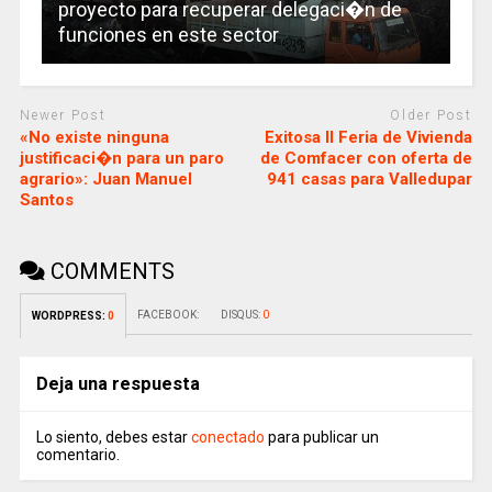
proyecto para recuperar delegaci�n de
funciones en este sector
Newer Post
Older Post
«No existe ninguna
Exitosa II Feria de Vivienda
justificaci�n para un paro
de Comfacer con oferta de
agrario»: Juan Manuel
941 casas para Valledupar
Santos
COMMENTS
FACEBOOK:
DISQUS:
0
WORDPRESS:
0
Deja una respuesta
Lo siento, debes estar
conectado
para publicar un
comentario.