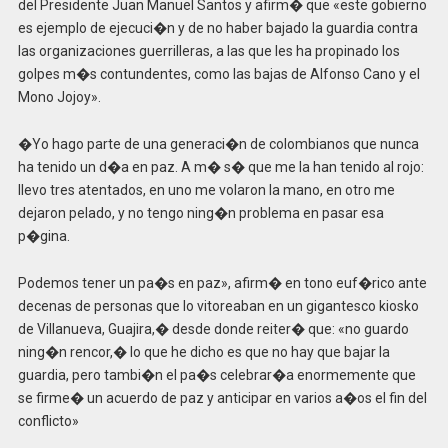
del Presidente Juan Manuel Santos y afirm� que «este gobierno
es ejemplo de ejecuci�n y de no haber bajado la guardia contra
las organizaciones guerrilleras, a las que les ha propinado los
golpes m�s contundentes, como las bajas de Alfonso Cano y el
Mono Jojoy».
�Yo hago parte de una generaci�n de colombianos que nunca
ha tenido un d�a en paz. A m� s� que me la han tenido al rojo:
llevo tres atentados, en uno me volaron la mano, en otro me
dejaron pelado, y no tengo ning�n problema en pasar esa
p�gina.
Podemos tener un pa�s en paz», afirm� en tono euf�rico ante
decenas de personas que lo vitoreaban en un gigantesco kiosko
de Villanueva, Guajira,� desde donde reiter� que: «no guardo
ning�n rencor,� lo que he dicho es que no hay que bajar la
guardia, pero tambi�n el pa�s celebrar�a enormemente que
se firme� un acuerdo de paz y anticipar en varios a�os el fin del
conflicto»