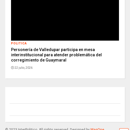
POLITICA
Personería de Valledupar participa en mesa
interinstitucional para atender problemática del
corregimiento de Guaymaral
22 julio, 2026
© 2023 InterPolitico. All rights reserved. Designed by
MagOne