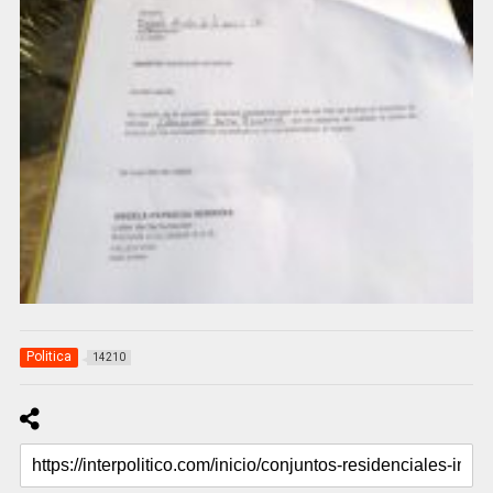
Politica
14210