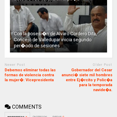
Con la posesi�n de Alvaro Cordero Dita,
Concejo de Valledupar inicia segundo
per�odo de sesiones
Newer Post
Older Post
Debemos eliminar todas las
Gobernador del Cesar
formas de violencia contra
anunci� siete mil hombres
la mujer�: Vicepresidenta
entre Ej�rcito y Polic�a
para la temporada
navide�a.
COMMENTS