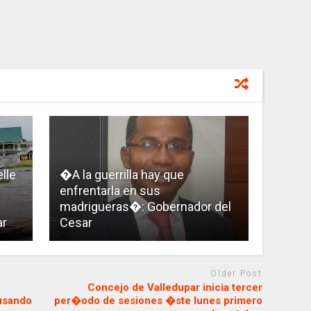
lle
�A la guerrilla hay que
enfrentarla en sus
madrigueras�: Gobernador del
ar
Cesar
Older Post
Concejo de Valledupar inicia tercer
usando
per�odo de sesiones �ste lunes primero