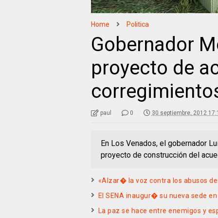
Home
Politica
Gobernador M
proyecto de a
corregimiento
paul
0
30 septiembre, 2012 17:
En Los Venados, el gobernador Lu
proyecto de construcción del acue
«Alzar� la voz contra los abusos de
El SENA inaugur� su nueva sede en 
La paz se hace entre enemigos y es