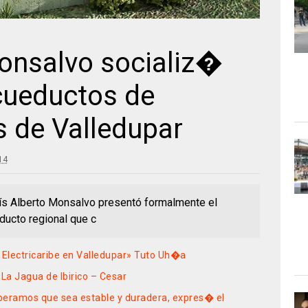
onsalvo socializ�
cueductos de
s de Valledupar
14
ís Alberto Monsalvo presentó formalmente el
ducto regional que c
 Electricaribe en Valledupar» Tuto Uh�a
La Jagua de Ibirico – Cesar
peramos que sea estable y duradera, expres� el