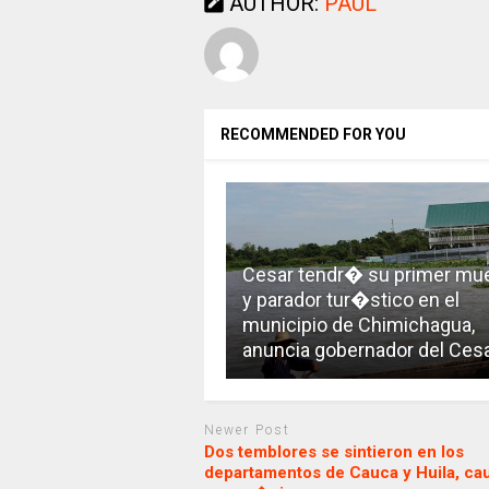
AUTHOR:
PAUL
RECOMMENDED FOR YOU
Cesar tendr� su primer mue
y parador tur�stico en el
municipio de Chimichagua,
anuncia gobernador del Ces
Newer Post
Dos temblores se sintieron en los
departamentos de Cauca y Huila, ca