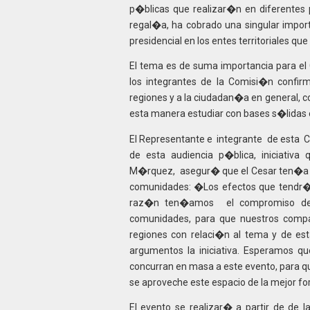
p�blicas que realizar�n en diferentes 
regal�a, ha cobrado una singular import
presidencial en los entes territoriales q
El tema es de suma importancia para el
los integrantes de la Comisi�n confirm
regiones y a la ciudadan�a en general, 
esta manera estudiar con bases s�lidas 
El Representante e integrante de esta 
de esta audiencia p�blica, iniciati
M�rquez, asegur� que el Cesar ten�a que
comunidades: �Los efectos que tendr�
raz�n ten�amos el compromiso de pr
comunidades, para que nuestros com
regiones con relaci�n al tema y de e
argumentos la iniciativa. Esperamos qu
concurran en masa a este evento, para q
se aproveche este espacio de la mejor f
El evento se realizar� a partir de de