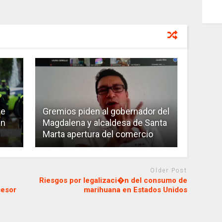
de
Gremios piden al gobernador del
en
Magdalena y alcaldesa de Santa
Marta apertura del comercio
Older Post
Riesgos por legalizaci�n del consumo de
sesor
marihuana en Estados Unidos