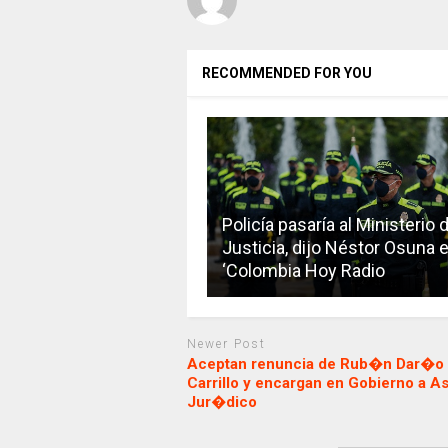
RECOMMENDED FOR YOU
Policía pasaría al Ministerio 
Justicia, dijo Néstor Osuna 
‘Colombia Hoy Radio
Newer Post
Aceptan renuncia de Rub�n Dar�o
Carrillo y encargan en Gobierno a A
Jur�dico