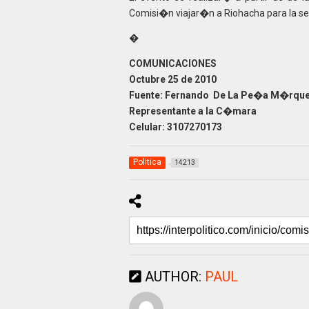
Comisi�n viajar�n a Riohacha para la se
�
COMUNICACIONES
Octubre 25 de 2010
Fuente: Fernando De La Pe�a M�rqu
Representante a la C�mara
Celular: 3107270173
Politica
14213
AUTHOR:
PAUL