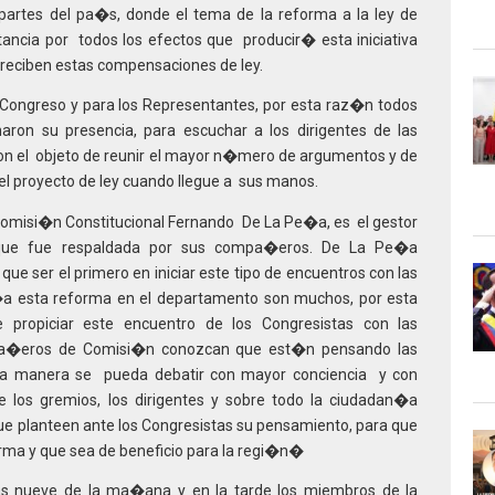
partes del pa�s, donde el tema de la reforma a la ley de
ancia por todos los efectos que producir� esta iniciativa
ue reciben estas compensaciones de ley.
 Congreso y para los Representantes, por esta raz�n todos
aron su presencia, para escuchar a los dirigentes de las
con el objeto de reunir el mayor n�mero de argumentos y de
el proyecto de ley cuando llegue a sus manos.
Comisi�n Constitucional Fernando De La Pe�a, es el gestor
va que fue respaldada por sus compa�eros. De La Pe�a
 ser el primero en iniciar este tipo de encuentros con las
a esta reforma en el departamento son muchos, por esta
opiciar este encuentro de los Congresistas con las
pa�eros de Comisi�n conozcan que est�n pensando las
sta manera se pueda debatir con mayor conciencia y con
e los gremios, los dirigentes y sobre todo la ciudadan�a
ue planteen ante los Congresistas su pensamiento, para que
orma y que sea de beneficio para la regi�n�
 las nueve de la ma�ana y en la tarde los miembros de la