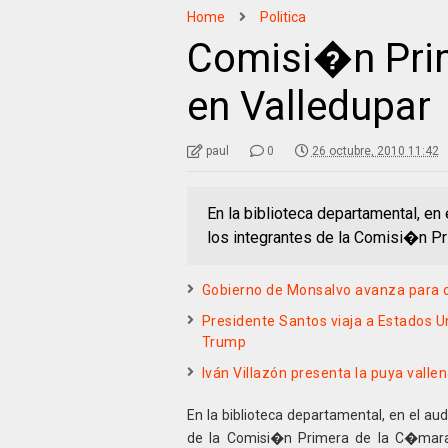
Home
Politica
Comisi�n Pri
en Valledupar
paul
0
26 octubre, 2010 11:42
En la biblioteca departamental, en
los integrantes de la Comisi�n P
Gobierno de Monsalvo avanza para co
Presidente Santos viaja a Estados U
Trump
Iván Villazón presenta la puya valle
En la biblioteca departamental, en el au
de la Comisi�n Primera de la C�mara 