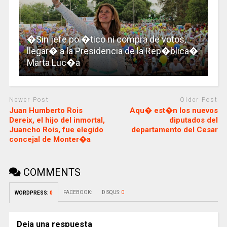
�Sin jefe pol�tico ni compra de votos,
llegar� a la Presidencia de la Rep�blica�:
Marta Luc�a
Newer Post
Older Post
Juan Humberto Rois
Aqu� est�n los nuevos
Dereix, el hijo del inmortal,
diputados del
Juancho Rois, fue elegido
departamento del Cesar
concejal de Monter�a
COMMENTS
FACEBOOK:
DISQUS:
0
WORDPRESS:
0
Deja una respuesta