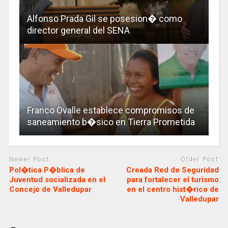
Alfonso Prada Gil se posesion� como
director general del SENA
Franco Ovalle establece compromisos de
saneamiento b�sico en Tierra Prometida
Newer Post
Older Post
Pol�tica P�blica de
Creada Red de Seguridad
Juventud socializada en el
para fortalecer el turismo
Concejo de Valledupar
en el centro hist�rico de
Valledupar