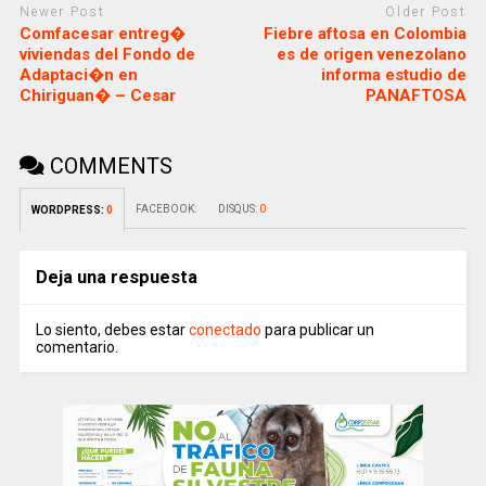
Newer Post
Older Post
Comfacesar entreg�
Fiebre aftosa en Colombia
viviendas del Fondo de
es de origen venezolano
Adaptaci�n en
informa estudio de
Chiriguan� – Cesar
PANAFTOSA
COMMENTS
FACEBOOK:
DISQUS:
0
WORDPRESS:
0
Deja una respuesta
Lo siento, debes estar
conectado
para publicar un
comentario.