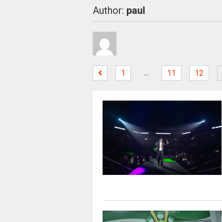
Author:
paul
…
1
11
12