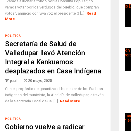
“Vamos a luchar a fondo por la Consulta Popular; no
vamos votar por los verdugos del pueblo, que compran
votos”, anunció con viva voz el presidente G [...]
Read
More
POLITICA
Secretaría de Salud de
Valledupar llevó Atención
Integral a Kankuamos
desplazados en Casa Indígena
paul
20 mayo, 2025
Con el propósito de garantizar el bienestar de los Pueblos
Indígenas del municipio, la Alcaldía de Valledupar, a través
de la Secretaría Local de Sal [...]
Read More
POLITICA
Gobierno vuelve a radicar