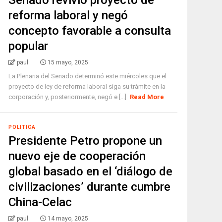
Senado revivió proyecto de
reforma laboral y negó
concepto favorable a consulta
popular
paul
15 mayo, 2025
La Plenaria del Senado determinó este miércoles que el
proyecto de ley de reforma laboral siga su trámite en la
corporación y, posteriormente, negó e [...]
Read More
POLITICA
Presidente Petro propone un
nuevo eje de cooperación
global basado en el ‘diálogo de
civilizaciones’ durante cumbre
China-Celac
paul
14 mayo, 2025