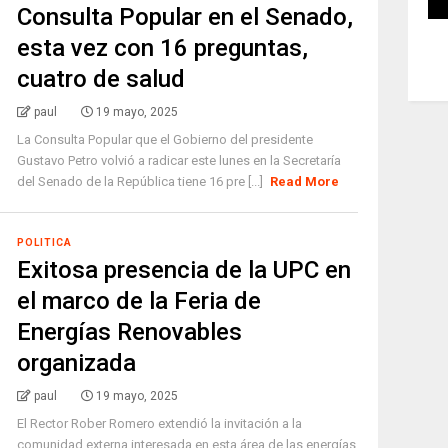
Consulta Popular en el Senado,
esta vez con 16 preguntas,
cuatro de salud
paul
19 mayo, 2025
La Consulta Popular que el Gobierno del presidente
Gustavo Petro volvió a radicar este lunes en la Secretaría
del Senado de la República tiene 16 pre [...]
Read More
POLITICA
Exitosa presencia de la UPC en
el marco de la Feria de
Energías Renovables
organizada
paul
19 mayo, 2025
El Rector Rober Romero extendió la invitación a la
comunidad externa interesada en esta área de las energías