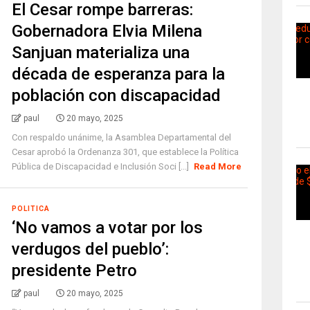
El Cesar rompe barreras:
Gobernadora Elvia Milena
Sanjuan materializa una
década de esperanza para la
población con discapacidad
paul
20 mayo, 2025
Con respaldo unánime, la Asamblea Departamental del
Cesar aprobó la Ordenanza 301, que establece la Política
Pública de Discapacidad e Inclusión Soci [...]
Read More
POLITICA
‘No vamos a votar por los
verdugos del pueblo’:
presidente Petro
paul
20 mayo, 2025