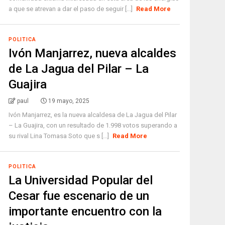
a que se atrevan a dar el paso de seguir [...]
Read More
POLITICA
Ivón Manjarrez, nueva alcaldes
de La Jagua del Pilar – La
Guajira
paul
19 mayo, 2025
Ivón Manjarrez, es la nueva alcaldesa de La Jagua del Pilar
– La Guajira, con un resultado de 1.998 votos superando a
su rival Lina Tomasa Soto que s [...]
Read More
POLITICA
La Universidad Popular del
Cesar fue escenario de un
importante encuentro con la