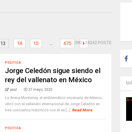
…
390
/ 14242 POSTS
13
14
15
475
POLITICA
Jorge Celedón sigue siendo el
rey del vallenato en México
MÁ
paul
27 mayo, 2025
La Arena Monterrey, el emblemático escenario de México,
vibró con el vallenato internacional de Jorge Celedón en
tres conciertos históricos con el se [...]
Read More
POLITICA