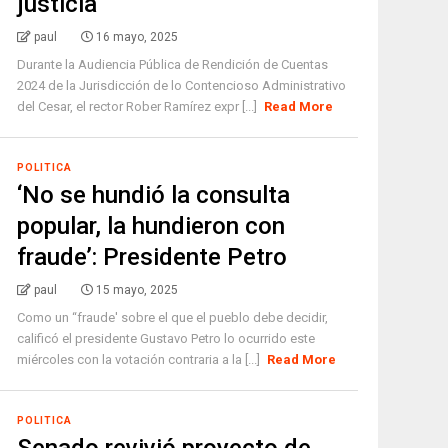
justicia
paul
16 mayo, 2025
Durante la Audiencia Pública de Rendición de Cuentas
2024 de la Jurisdicción de lo Contencioso Administrativo
del Cesar, el rector Rober Ramírez expr [...]
Read More
POLITICA
‘No se hundió la consulta
popular, la hundieron con
fraude’: Presidente Petro
paul
15 mayo, 2025
Como un “fraude' sobre el que el pueblo debe decidir,
calificó el presidente Gustavo Petro lo ocurrido este
miércoles con la votación contraria a la [...]
Read More
POLITICA