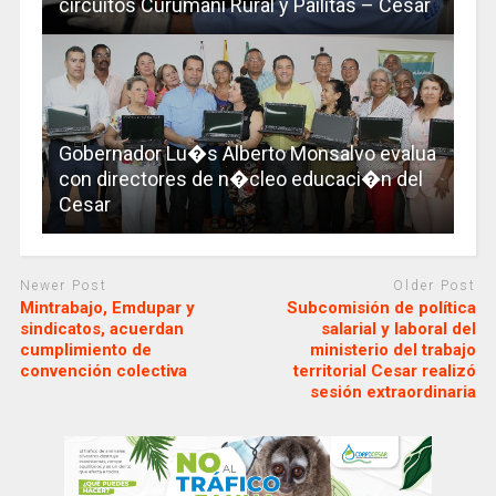
circuitos Curumaní Rural y Pailitas – Cesar
Gobernador Lu�s Alberto Monsalvo evalua
con directores de n�cleo educaci�n del
Cesar
Newer Post
Older Post
Mintrabajo, Emdupar y
Subcomisión de política
sindicatos, acuerdan
salarial y laboral del
cumplimiento de
ministerio del trabajo
convención colectiva
territorial Cesar realizó
sesión extraordinaria