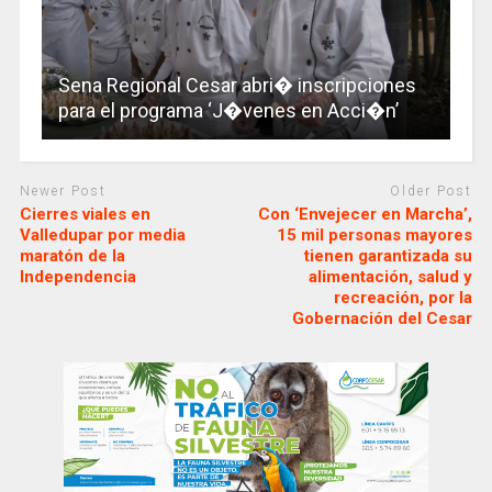
Sena Regional Cesar abri� inscripciones
para el programa ‘J�venes en Acci�n’
Newer Post
Older Post
Cierres viales en
Con ‘Envejecer en Marcha’,
Valledupar por media
15 mil personas mayores
maratón de la
tienen garantizada su
Independencia
alimentación, salud y
recreación, por la
Gobernación del Cesar