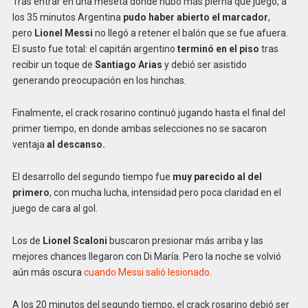
Tras entrar en una meseta donde hubo más pierna que juego, a
los 35 minutos Argentina
pudo haber abierto el marcador
,
pero
Lionel Messi
no llegó a retener el balón que se fue afuera.
El susto fue total: el capitán argentino
terminó en el piso
tras
recibir un toque de
Santiago Arias
y debió ser asistido
generando preocupación en los hinchas.
Finalmente, el crack rosarino continuó jugando hasta el final del
primer tiempo, en donde ambas selecciones no se sacaron
ventaja
al descanso.
El desarrollo del segundo tiempo fue
muy parecido al del
primero
, con mucha lucha, intensidad pero poca claridad en el
juego de cara al gol.
Los de
Lionel Scaloni
buscaron presionar más arriba y las
mejores chances llegaron con Di María. Pero la noche se volvió
aún más oscura
cuando Messi salió lesionado
.
A los 20 minutos del segundo tiempo, el crack rosarino debió ser