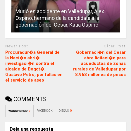
Murió en accidente en Valledupar, Alex
Ospino, hermano de la candidata a la
gobernación del Cesar, Katia Ospino
Newer Post
Older Post
Procuradur�a General de
Gobernaci�n del Cesar
la Naci�n abri�
abre licitaci�n para
investigaci�n contra el
acueductos de zonas
alcalde de Bogot�,
rurales de Valledupar por
Gustavo Petro, por fallas en
8.968 millones de pesos
el servicio de aseo
COMMENTS
FACEBOOK:
DISQUS:
0
WORDPRESS:
0
Deja una respuesta