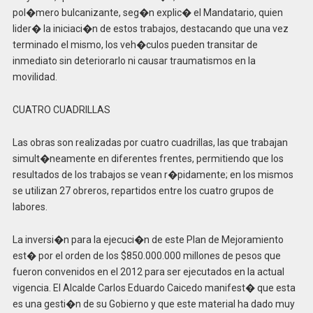
pol�mero bulcanizante, seg�n explic� el Mandatario, quien
lider� la iniciaci�n de estos trabajos, destacando que una vez
terminado el mismo, los veh�culos pueden transitar de
inmediato sin deteriorarlo ni causar traumatismos en la
movilidad.
CUATRO CUADRILLAS
Las obras son realizadas por cuatro cuadrillas, las que trabajan
simult�neamente en diferentes frentes, permitiendo que los
resultados de los trabajos se vean r�pidamente; en los mismos
se utilizan 27 obreros, repartidos entre los cuatro grupos de
labores.
La inversi�n para la ejecuci�n de este Plan de Mejoramiento
est� por el orden de los $850.000.000 millones de pesos que
fueron convenidos en el 2012 para ser ejecutados en la actual
vigencia. El Alcalde Carlos Eduardo Caicedo manifest� que esta
es una gesti�n de su Gobierno y que este material ha dado muy