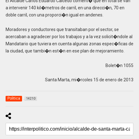
El Alcalde Carlos Eduardo Caicedo coment� que en total se van
a intervenir 140 kil�metros de carril, en una direcci�n, 70 en
doble carril, con una proporci�n igual en andenes.
Moradores y conductores que transitaban por el sector, se
acercaban a agradecer por los trabajos y a la vez solicit�ndole al
Mandatario que tuviera en cuenta algunas zonas espec�ficas de
la ciudad, que tambi�n est�n en ese plan de mejoramiento.
Bolet�n 1055
Santa Marta, mi�rcoles 15 de enero de 2013
Politica
14210