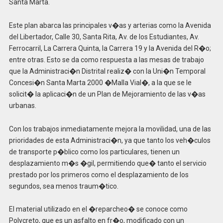
Santa Marta.
Este plan abarca las principales v�as y arterias como la Avenida
del Libertador, Calle 30, Santa Rita, Av. de los Estudiantes, Av.
Ferrocarril, La Carrera Quinta, la Carrera 19 y la Avenida del R�o;
entre otras. Esto se da como respuesta a las mesas de trabajo
que la Administraci�n Distrital realiz� con la Uni�n Temporal
Concesi�n Santa Marta 2000 �Malla Vial�, a la que se le
solicit� la aplicaci�n de un Plan de Mejoramiento de las v�as
urbanas.
Con los trabajos inmediatamente mejora la movilidad, una de las
prioridades de esta Administraci�n, ya que tanto los veh�culos
de transporte p�blico como los particulares, tienen un
desplazamiento m�s �gil, permitiendo que� tanto el servicio
prestado por los primeros como el desplazamiento de los
segundos, sea menos traum�tico.
El material utilizado en el �reparcheo� se conoce como
Polycreto, que es un asfalto en fr�o, modificado con un