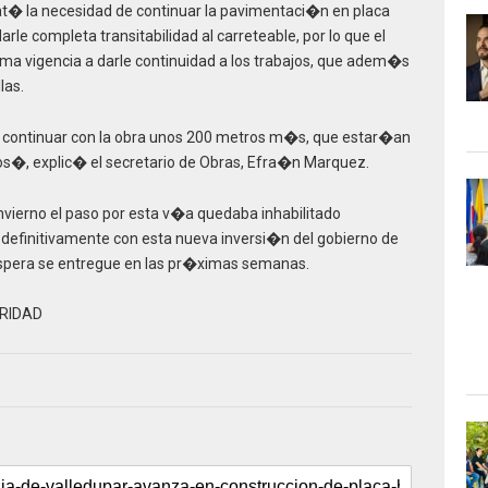
at� la necesidad de continuar la pavimentaci�n en placa
e completa transitabilidad al carreteable, por lo que el
a vigencia a darle continuidad a los trabajos, que adem�s
las.
continuar con la obra unos 200 metros m�s, que estar�an
os�, explic� el secretario de Obras, Efra�n Marquez.
vierno el paso por esta v�a quedaba inhabilitado
definitivamente con esta nueva inversi�n del gobierno de
 espera se entregue en las pr�ximas semanas.
RIDAD