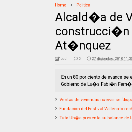
Home
Politica
Alcald�a de V
construcci�n 
At�nquez
paul
0
27 diciembre, 2010 11:3
En un 80 por ciento de avance se 
Gobierno de Lu�s Fabi�n Fern�nd
Ventas de viviendas nuevas se ‘disp
Fundación del Festival Vallenato re
Tuto Uh�a presenta su balance de l