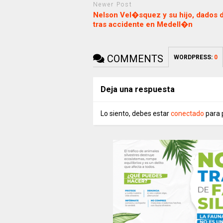
Newer Post
Nelson Vel�squez y su hijo, dados d
tras accidente en Medell�n
COMMENTS
WORDPRESS:
0
Deja una respuesta
Lo siento, debes estar
conectado
para 