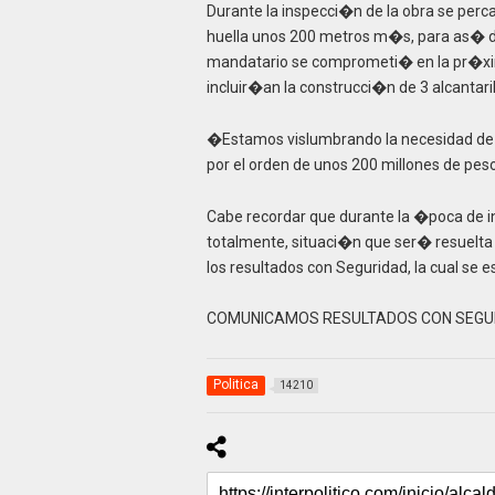
Durante la inspecci�n de la obra se perc
huella unos 200 metros m�s, para as� darl
mandatario se comprometi� en la pr�xim
incluir�an la construcci�n de 3 alcantaril
�Estamos vislumbrando la necesidad de 
por el orden de unos 200 millones de pes
Cabe recordar que durante la �poca de in
totalmente, situaci�n que ser� resuelta 
los resultados con Seguridad, la cual se
COMUNICAMOS RESULTADOS CON SEGU
Politica
14210