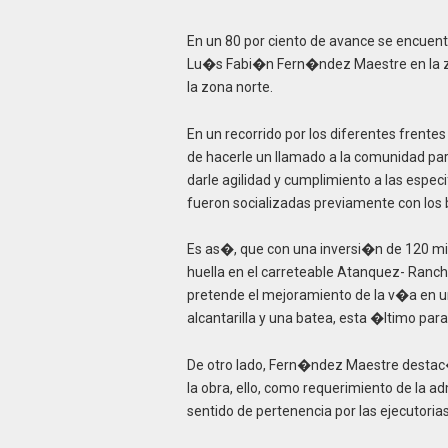
En un 80 por ciento de avance se encuent
Lu�s Fabi�n Fern�ndez Maestre en la zo
la zona norte.
En un recorrido por los diferentes frent
de hacerle un llamado a la comunidad para
darle agilidad y cumplimiento a las esp
fueron socializadas previamente con los b
Es as�, que con una inversi�n de 120 mi
huella en el carreteable Atanquez- Rancho
pretende el mejoramiento de la v�a en u
alcantarilla y una batea, esta �ltimo par
De otro lado, Fern�ndez Maestre destac�
la obra, ello, como requerimiento de la
sentido de pertenencia por las ejecutoria