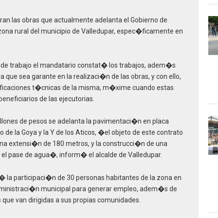
ran las obras que actualmente adelanta el Gobierno de
na rural del municipio de Valledupar, espec�ficamente en
es de trabajo el mandatario constat� los trabajos, adem�s
 que sea garante en la realizaci�n de las obras, y con ello,
ecificaciones t�cnicas de la misma, m�xime cuando estas
eneficiarios de las ejecutorias.
llones de pesos se adelanta la pavimentaci�n en placa
 de la Goya y la Y de los Aticos, �el objeto de este contrato
na extensi�n de 180 metros, y la construcci�n de una
a el pase de agua�, inform� el alcalde de Valledupar.
 la participaci�n de 30 personas habitantes de la zona en
 administraci�n municipal para generar empleo, adem�s de
s que van dirigidas a sus propias comunidades.