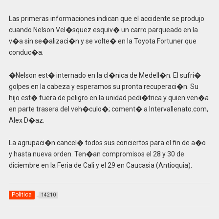
Las primeras informaciones indican que el accidente se produjo
cuando Nelson Vel�squez esquiv� un carro parqueado en la
v�a sin se�alizaci�n y se volte� en la Toyota Fortuner que
conduc�a.
�Nelson est� internado en la cl�nica de Medell�n. El sufri�
golpes en la cabeza y esperamos su pronta recuperaci�n. Su
hijo est� fuera de peligro en la unidad pedi�trica y quien ven�a
en parte trasera del veh�culo�; coment� a Intervallenato.com,
Alex D�az.
La agrupaci�n cancel� todos sus conciertos para el fin de a�o
y hasta nueva orden. Ten�an compromisos el 28 y 30 de
diciembre en la Feria de Cali y el 29 en Caucasia (Antioquia).
Politica
14210