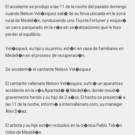
El accidente se produjo a las 11 de la noche del pasado domingo
cuando Nelson Vel�squez sali� de su finca ubicada en la zona
rural de Medell�n, conduciendo una Toyota Fortuner y esquiv�
un carro parqueado en la v�a sin se�alizaciones que le hizo
perder el equilibrio.
Vel�squez, su hijo y su primo, est�n en casa de familiares en
Medell�n en el proceso de recuperaci�n.
Se accident� el cantante Nelson Vel�squez
El cantante vallenato Nelson Vel�squez, sufri� un aparatoso
accidente en la v�a Apartad� � Medell�n, donde result�
gravemente herido y su hijo de 2 a�os. El hecho se present� a
las 11 de la noche, inform� a Intervallenato.com, su manager
Alex D�az.
El artista y su hijo est�n recluidos en la cl�nica Pablo Tob�n
Uribe de Medell�n.