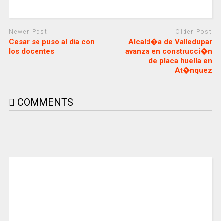
Newer Post
Older Post
Cesar se puso al dia con
Alcald�a de Valledupar
los docentes
avanza en construcci�n
de placa huella en
At�nquez
COMMENTS