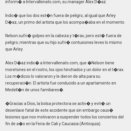
inform� a Intervallenato.com, su manager Alex D�az.
Indic� que los dos est�n fuera de peligro, al igual que Arley
D�az, un primo del artista que los acompa�aba en el momento.
Nelson sufri� golpes en la cabeza y t�rax, pero est� fuera de
peligro; mientras que su hijo sufri� contusiones leves lo mismo
que Arley.
Alex D�az indic� a Intervallenato.com, que �Nelson tiene
moretones en el rostro, los ojos hinchados y un dolor en el t�rax.
Los m�dicos lo valoraron y le dieron de alta para su
recuperaci�n. El artista fue conducido a un apartamento en
Medell�n de unos familiares�.
�Gracias a Dios, la bolsa protectora se activ� y evit� un
desenlace fatal de este accidente que sin embargo caus�
lesiones que nos motivaron a suspender todos los conciertos del
fin de a�o en la Feria de Cali y Caucasia (Antioquia).