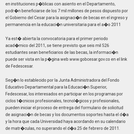
en instituciones p�blicas con asiento en el Departamento,
podr�n beneficiarse de los 7 mil millones de pesos dispuesto por
el Gobierno del Cesar para la asignaci�n de becas en el ingreso y
permanencia en la educaci�n universitaria para el a�o 2011
Ya est� abierta la convocatoria para el primer periodo
acad�mico del 2011, se tiene previsto que seis mil 526
estudiantes sean beneficiarios de las becas, la informaci�n
puede ser vista en la p�gina web www.gobcesar.gov.co en el link
de Fedescesar.
Seg�n lo establecido por la Junta Administradora del Fondo
Educativo Departamental para la Educaci�n Superior,
Fedescesar, los interesados en participar en los programas por
ciclos t�cnicos profesionales, tecnol�gicos y profesionales,
pueden iniciar el proceso de entrega del formulario de solicitud
de asignaci�n de becas y los documentos soportes hasta el d�a
y la hora que cada Universidad haya acordando en su calendario
de matr�culas, no superando el d�a 25 de febrero de 2011.