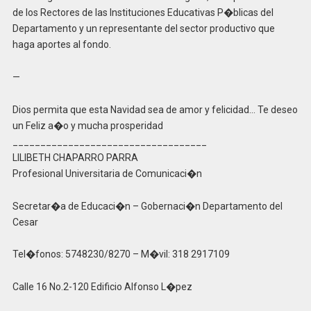
de los Rectores de las Instituciones Educativas P�blicas del
Departamento y un representante del sector productivo que
haga aportes al fondo.
—
Dios permita que esta Navidad sea de amor y felicidad… Te deseo
un Feliz a�o y mucha prosperidad
___________________________________
LILIBETH CHAPARRO PARRA
Profesional Universitaria de Comunicaci�n
Secretar�a de Educaci�n – Gobernaci�n Departamento del
Cesar
Tel�fonos: 5748230/8270 – M�vil: 318 2917109
Calle 16 No.2-120 Edificio Alfonso L�pez