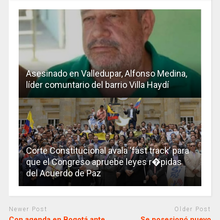
Asesinado en Valledupar, Alfonso Medina,
líder comuntario del barrio Villa Haydí
Corte Constitucional avala ‘fast track’ para
que el Congreso apruebe leyes r�pidas
del Acuerdo de Paz
Newer Post
Older Post
Con agenda en Bogotá ante
Se posesionó nuevo