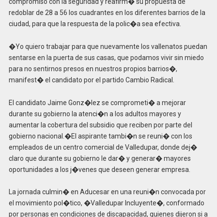
compromiso con la seguridad y reafirm� su propuesta de
redoblar de 28 a 56 los cuadrantes en los diferentes barrios de la
ciudad, para que la respuesta de la polic�a sea efectiva.
�Yo quiero trabajar para que nuevamente los vallenatos puedan
sentarse en la puerta de sus casas, que podamos vivir sin miedo
para no sentirnos presos en nuestros propios barrios�,
manifest� el candidato por el partido Cambio Radical.
El candidato Jaime Gonz�lez se comprometi� a mejorar
durante su gobierno la atenci�n a los adultos mayores y
aumentar la cobertura del subsidio que reciben por parte del
gobierno nacional.�El aspirante tambi�n se reuni� con los
empleados de un centro comercial de Valledupar, donde dej�
claro que durante su gobierno le dar� y generar� mayores
oportunidades a los j�venes que deseen generar empresa.
La jornada culmin� en Aducesar en una reuni�n convocada por
el movimiento pol�tico, �Valledupar Incluyente�, conformado
por personas en condiciones de discapacidad, quienes dijeron si a