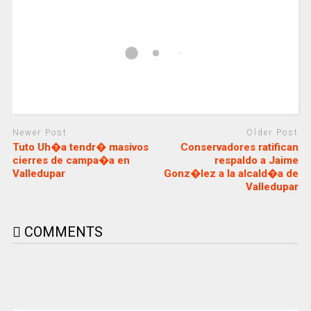
Newer Post
Older Post
Tuto Uh�a tendr� masivos
Conservadores ratifican
cierres de campa�a en
respaldo a Jaime
Valledupar
Gonz�lez a la alcald�a de
Valledupar
COMMENTS