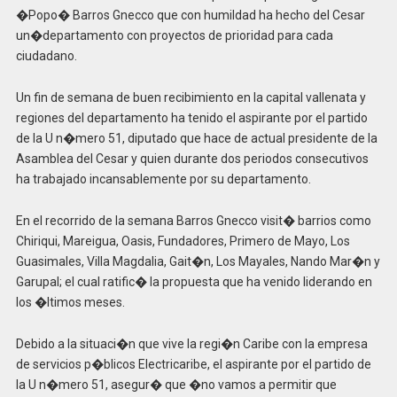
�Popo� Barros Gnecco que con humildad ha hecho del Cesar
un�departamento con proyectos de prioridad para cada
ciudadano.
Un fin de semana de buen recibimiento en la capital vallenata y
regiones del departamento ha tenido el aspirante por el partido
de la U n�mero 51, diputado que hace de actual presidente de la
Asamblea del Cesar y quien durante dos periodos consecutivos
ha trabajado incansablemente por su departamento.
En el recorrido de la semana Barros Gnecco visit� barrios como
Chiriqui, Mareigua, Oasis, Fundadores, Primero de Mayo, Los
Guasimales, Villa Magdalia, Gait�n, Los Mayales, Nando Mar�n y
Garupal; el cual ratific� la propuesta que ha venido liderando en
los �ltimos meses.
Debido a la situaci�n que vive la regi�n Caribe con la empresa
de servicios p�blicos Electricaribe, el aspirante por el partido de
la U n�mero 51, asegur� que �no vamos a permitir que