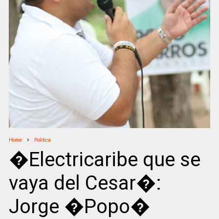
Home
Politica
�Electricaribe que se
vaya del Cesar�:
Jorge �Popo�