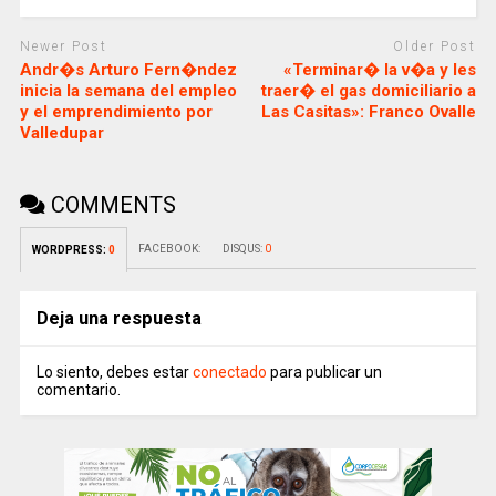
Newer Post
Older Post
Andr�s Arturo Fern�ndez
«Terminar� la v�a y les
inicia la semana del empleo
traer� el gas domiciliario a
y el emprendimiento por
Las Casitas»: Franco Ovalle
Valledupar
COMMENTS
FACEBOOK:
DISQUS:
0
WORDPRESS:
0
Deja una respuesta
Lo siento, debes estar
conectado
para publicar un
comentario.