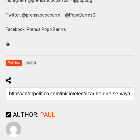
Instagram: @prensapopobarros – @popobg
Twitter: @prensapopobarro – @PopoBarrosG
Facebook: Prensa Popo Barros
�
Politica
14210
AUTHOR:
PAUL