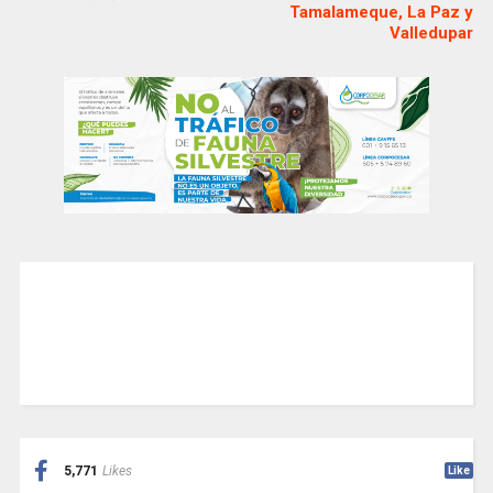
Tamalameque, La Paz y
Valledupar
5,771
Likes
Like