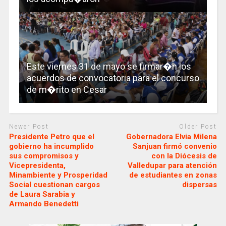
Este viernes 31 de mayo se firmar�n los
acuerdos de convocatoria para el concurso
de m�rito en Cesar
Newer Post
Older Post
Presidente Petro que el
Gobernadora Elvia Milena
gobierno ha incumplido
Sanjuan firmó convenio
sus compromisos y
con la Diócesis de
Vicepresidenta,
Valledupar para atención
Minambiente y Prosperidad
de estudiantes en zonas
Social cuestionan cargos
dispersas
de Laura Sarabia y
Armando Benedetti