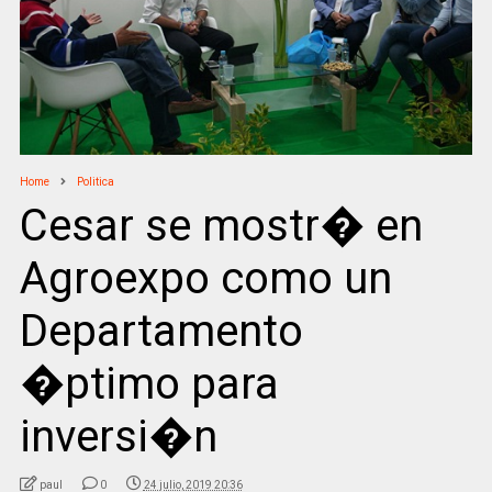
Home
Politica
Cesar se mostr� en
Agroexpo como un
Departamento
�ptimo para
inversi�n
paul
0
24 julio, 2019 20:36