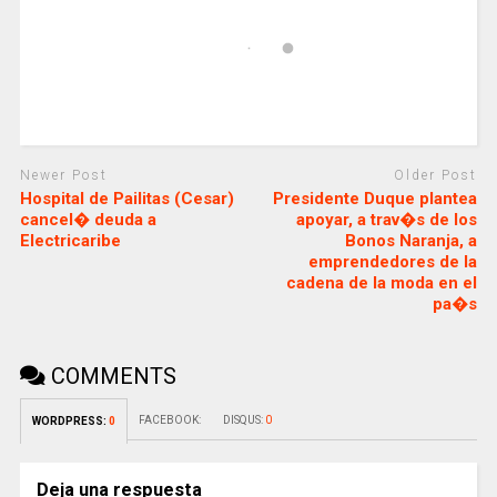
Newer Post
Older Post
Hospital de Pailitas (Cesar)
Presidente Duque plantea
cancel� deuda a
apoyar, a trav�s de los
Electricaribe
Bonos Naranja, a
emprendedores de la
cadena de la moda en el
pa�s
COMMENTS
FACEBOOK:
DISQUS:
0
WORDPRESS:
0
Deja una respuesta