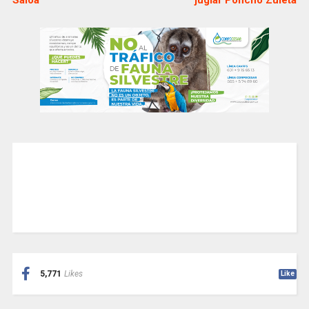
Saloa
juglar Poncho Zuleta
5,771
Likes
Like