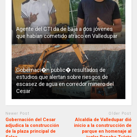
Agente del CTI da de baja a dos jóvenes
que habían cometido atraco en Valledupar
Gobernaci�n public� resultados de
estudios que alertan sobre riesgos de
escasez de agua en corredor minero del
Cesar
Newer Post
Older Post
Gobernación del Cesar
Alcaldía de Valledupar dió
adjudica la construcción
inicio a la construcción de
de la plaza principal de
parque en homenaje al