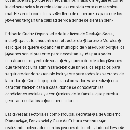
cosas buenas, porque los mecanismos malos o irregulares como
la delincuencia y la criminalidad es una vida corta que termina
mal. He venido con el coraz�n lleno de esperanzas para que los
j�venes tengan una calidad de vida donde se sientan bien».
Edilberto Cudriz Ospino, jefe de la oficina de Gesti�n Social,
indic� que este encuentro en el sector de �Lorenzo Morales�
es lo que se quiere expandir el municipio de Valledupar porque los
j�venes son el presente pero necesitan ayuda para poder
construir su proyecto de vida. �Hoy quiero decirle a los j�venes
que tenemos una administraci�n que brinda los espacios para
seguir creciendo sostenible incluyente para todos los sectores de
la ciudad�; Con el equipo de transformadores se realiz� una
caracterizaci�n casa a casa, donde se conocieron las
condiciones sociales y econ�micas de la familia, que permita
generar resultados a�sus necesidades.
Las diversas sectoriales como Indupal, secretar�a de Gobierno,
Planeaci�n, Fonvisocial y Casa de Cultura continuar�n
realizando actividades con los jovenes del sector; Indupal llevar�