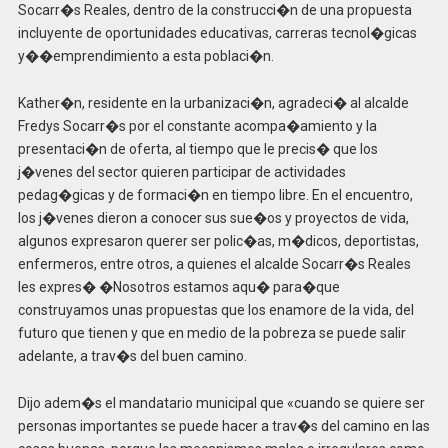
Socarr�s Reales, dentro de la construcci�n de una propuesta
incluyente de oportunidades educativas, carreras tecnol�gicas
y��emprendimiento a esta poblaci�n.
Kather�n, residente en la urbanizaci�n, agradeci� al alcalde
Fredys Socarr�s por el constante acompa�amiento y la
presentaci�n de oferta, al tiempo que le precis� que los
j�venes del sector quieren participar de actividades
pedag�gicas y de formaci�n en tiempo libre. En el encuentro,
los j�venes dieron a conocer sus sue�os y proyectos de vida,
algunos expresaron querer ser polic�as, m�dicos, deportistas,
enfermeros, entre otros, a quienes el alcalde Socarr�s Reales
les expres� �Nosotros estamos aqu� para�que
construyamos unas propuestas que los enamore de la vida, del
futuro que tienen y que en medio de la pobreza se puede salir
adelante, a trav�s del buen camino.
Dijo adem�s el mandatario municipal que «cuando se quiere ser
personas importantes se puede hacer a trav�s del camino en las