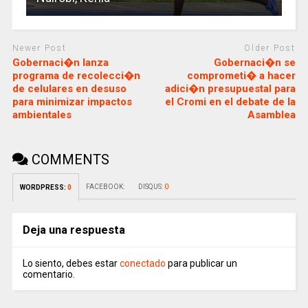
Newer Post
Older Post
Gobernaci�n lanza
Gobernaci�n se
programa de recolecci�n
comprometi� a hacer
de celulares en desuso
adici�n presupuestal para
para minimizar impactos
el Cromi en el debate de la
ambientales
Asamblea
COMMENTS
FACEBOOK:
DISQUS:
0
WORDPRESS:
0
Deja una respuesta
Lo siento, debes estar
conectado
para publicar un
comentario.