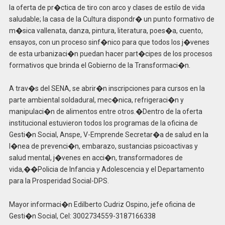
la oferta de pr�ctica de tiro con arco y clases de estilo de vida
saludable; la casa de la Cultura dispondr� un punto formativo de
m�sica vallenata, danza, pintura, literatura, poes�a, cuento,
ensayos, con un proceso sinf�nico para que todos los j�venes
de esta urbanizaci�n puedan hacer part�cipes de los procesos
formativos que brinda el Gobierno de la Transformaci�n.
A trav�s del SENA, se abrir�n inscripciones para cursos en la
parte ambiental soldadural, mec�nica, refrigeraci�n y
manipulaci�n de alimentos entre otros.�Dentro de la oferta
institucional estuvieron todos los programas de la oficina de
Gesti�n Social, Anspe, V-Emprende Secretar�a de salud en la
l�nea de prevenci�n, embarazo, sustancias psicoactivas y
salud mental, j�venes en acci�n, transformadores de
vida,��Policia de Infancia y Adolescencia y el Departamento
para la Prosperidad Social-DPS.
Mayor informaci�n Edilberto Cudriz Ospino, jefe oficina de
Gesti�n Social, Cel: 3002734559-3187166338