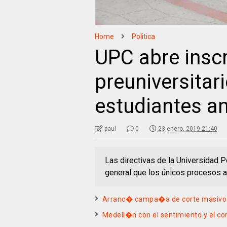
Home
Politica
UPC abre insc
preuniversitari
estudiantes a
paul
0
23 enero, 2019 21:40
Las directivas de la Universidad 
general que los únicos procesos 
Arranc� campa�a de corte masivo d
Medell�n con el sentimiento y el 