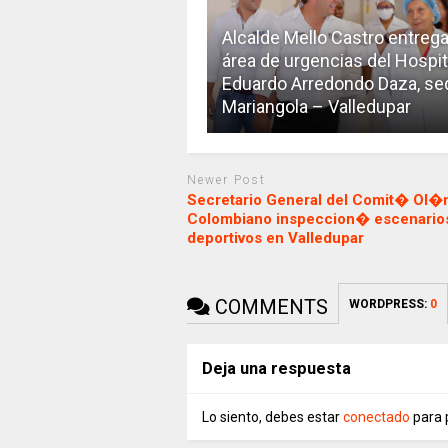
Alcalde Mello Castro entrega
área de urgencias del Hospit
Eduardo Arredondo Daza, se
Mariangola – Valledupar
Newer Post
Secretario General del Comit� Ol�
Colombiano inspeccion� escenario
deportivos en Valledupar
COMMENTS
WORDPRESS:
0
Deja una respuesta
Lo siento, debes estar
conectado
para 