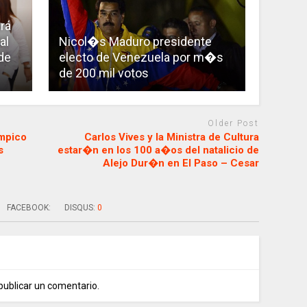
rá
al
Nicol�s Maduro presidente
de
electo de Venezuela por m�s
de 200 mil votos
Older Post
mpico
Carlos Vives y la Ministra de Cultura
s
estar�n en los 100 a�os del natalicio de
Alejo Dur�n en El Paso – Cesar
FACEBOOK:
DISQUS:
0
publicar un comentario.