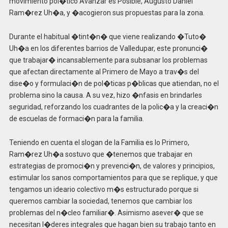
movimiento pol�tico Avanzar es Posible, Augusto Daniel
Ram�rez Uh�a, y �acogieron sus propuestas para la zona.
Durante el habitual �tint�n� que viene realizando �Tuto�
Uh�a en los diferentes barrios de Valledupar, este pronunci�
que trabajar� incansablemente para subsanar los problemas
que afectan directamente al Primero de Mayo a trav�s del
dise�o y formulaci�n de pol�ticas p�blicas que atiendan, no el
problema sino la causa. A su vez, hizo �nfasis en brindarles
seguridad, reforzando los cuadrantes de la polic�a y la creaci�n
de escuelas de formaci�n para la familia.
Teniendo en cuenta el slogan de la Familia es lo Primero,
Ram�rez Uh�a sostuvo que �tenemos que trabajar en
estrategias de promoci�n y prevenci�n, de valores y principios,
estimular los sanos comportamientos para que se replique, y que
tengamos un ideario colectivo m�s estructurado porque si
queremos cambiar la sociedad, tenemos que cambiar los
problemas del n�cleo familiar�. Asimismo asever� que se
necesitan l�deres integrales que hagan bien su trabajo tanto en