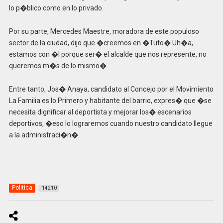
lo p�blico como en lo privado.
Por su parte, Mercedes Maestre, moradora de este populoso
sector de la ciudad, dijo que �creemos en �Tuto� Uh�a,
estamos con �l porque ser� el alcalde que nos represente, no
queremos m�s de lo mismo�.
Entre tanto, Jos� Anaya, candidato al Concejo por el Movimiento
La Familia es lo Primero y habitante del barrio, expres� que �se
necesita dignificar al deportista y mejorar los� escenarios
deportivos, �eso lo lograremos cuando nuestro candidato llegue
a la administraci�n�.
Politica
14210