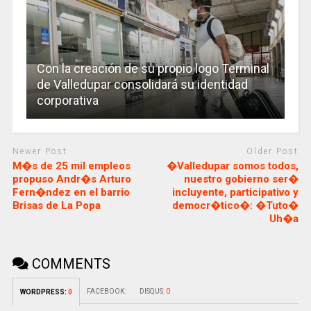
Con la creación de su propio logo Terminal
de Valledupar consolidará su identidad
corporativa
Newer Post
Older Post
M�s de 25 mil empleos
�Valledupar somos todos,
propuso Andr�s Arturo
nuestro gobierno ser�
Fern�ndez en el barrio
incluyente, participativo y
Brisas de La Popa
democr�tico�: �Tuto�
Uh�a
COMMENTS
FACEBOOK:
DISQUS:
0
WORDPRESS:
0