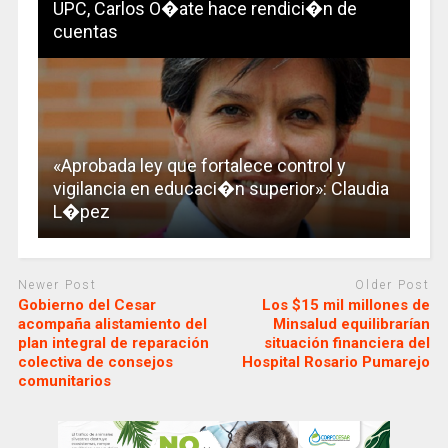
UPC, Carlos O�ate hace rendici�n de
cuentas
«Aprobada ley que fortalece control y
vigilancia en educaci�n superior»: Claudia
L�pez
Newer Post
Older Post
Gobierno del Cesar
Los $15 mil millones de
acompaña alistamiento del
Minsalud equilibrarían
plan integral de reparación
situación financiera del
colectiva de consejos
Hospital Rosario Pumarejo
comunitarios