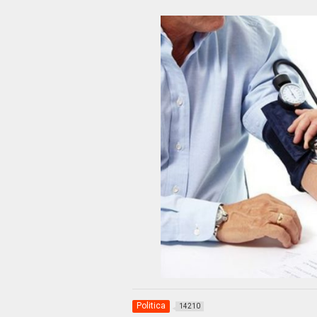
Politica
14210