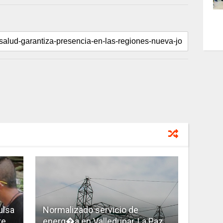
ulsa
Normalizado servicio de
re
energ�a en Valledupar, La Paz,