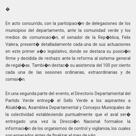
�
En acto concurrido, con la participaci�n de delegaciones de los
municipios del departamento, ante la comunidad verde y los
medios de comunicaci�n, el senador de la Rep�blica, Felix
Valera, present� detalladamente cada una de sus actuaciones
en este primer a�o legislativo, donde se destaca su posici�n
firme y decidida de rechazo ante la reforma al sistema general
de regal�as. Tambi�n destac� su asistencia del 100 por ciento
cada una de las sesiones ordinarias, extraordinarias y de
comisi�n.
En una segunda parte del evento, el Directorio Departamental del
Partido Verde entreg� el Sello Verde a los aspirantes a
Alcald�as, Asamblea Departamental y Concejos Municipales de
la colectividad estableciendo puntualmente que el aval ser�
entregado una vez la Direcci�n Nacional formalice la
informaci�n de los organismos de control y vigilancia, los cuales
son esperados antes de finalizar el mes de julio.