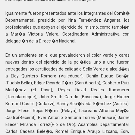
Igualmente fueron presentados ante los integrantes del Comit�
Departamental, presidido por Irina Fern�ndez Angarita, los
profesionales que apoyan el ejercicio del mismo, como tambi�n
a Mar�a Victoria Valera, Coordinadora Administrativa con
delegaci�n de la Direcci�n Nacional.
En un ambiente en el que prevalecieron el color verde y caras
nuevas dentro del ejercicio de la pol�tica, uno a uno fueron
entregados los certificados de calidad o Sello Verde a alcald�as
a Eloy Quintero Romero (Valledupar), Danilo Duque Bar�n
(Pueblo Bello), Edgar Ricardo D�az (San Alberto), Geoberto Ruiz
Mart�nez (El Paso), Reyes David Reales Kammerer
(Tamalameque), John Smith Garrido (Bosconia), Jorge Eliecer
Bernard Castro (Codazzi), Sandy Sep�lveda S�nchez (Astrea),
Jorge Eliecer Rojas Fl�rez (Pelaya), Laureano Alfonso Mej�a
Castro(Becerril), Ever Antonio Santana Torres (Manaure),Jaime
Eliecer Miranda Torrez(Rio de Oro); Asamblea Departamental:
Carlos Cadena Bele�o, Romel Enrique Araujo Lizcano, Ediw