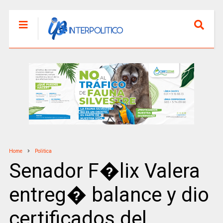
Home
Politica
Senador F�lix Valera
entreg� balance y dio
certificados del