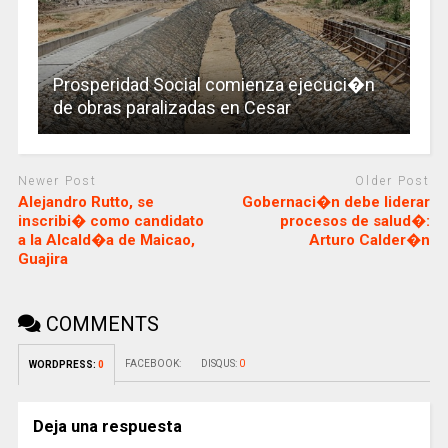
Prosperidad Social comienza ejecuci�n
de obras paralizadas en Cesar
Newer Post
Older Post
Alejandro Rutto, se
Gobernaci�n debe liderar
inscribi� como candidato
procesos de salud�:
a la Alcald�a de Maicao,
Arturo Calder�n
Guajira
COMMENTS
FACEBOOK:
DISQUS:
0
WORDPRESS:
0
Deja una respuesta