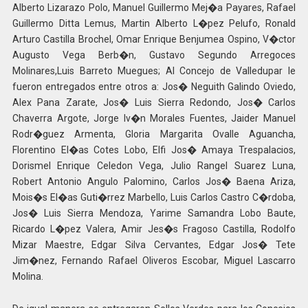
Alberto Lizarazo Polo, Manuel Guillermo Mej�a Payares, Rafael
Guillermo Ditta Lemus, Martin Alberto L�pez Pelufo, Ronald
Arturo Castilla Brochel, Omar Enrique Benjumea Ospino, V�ctor
Augusto Vega Berb�n, Gustavo Segundo Arregoces
Molinares,Luis Barreto Muegues; Al Concejo de Valledupar le
fueron entregados entre otros a: Jos� Neguith Galindo Oviedo,
Alex Pana Zarate, Jos� Luis Sierra Redondo, Jos� Carlos
Chaverra Argote, Jorge Iv�n Morales Fuentes, Jaider Manuel
Rodr�guez Armenta, Gloria Margarita Ovalle Aguancha,
Florentino El�as Cotes Lobo, Elfi Jos� Amaya Trespalacios,
Dorismel Enrique Celedon Vega, Julio Rangel Suarez Luna,
Robert Antonio Angulo Palomino, Carlos Jos� Baena Ariza,
Mois�s El�as Guti�rrez Marbello, Luis Carlos Castro C�rdoba,
Jos� Luis Sierra Mendoza, Yarime Samandra Lobo Baute,
Ricardo L�pez Valera, Amir Jes�s Fragoso Castilla, Rodolfo
Mizar Maestre, Edgar Silva Cervantes, Edgar Jos� Tete
Jim�nez, Fernando Rafael Oliveros Escobar, Miguel Lascarro
Molina.