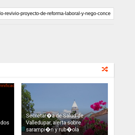
Secretar�a de Salud de
ados
Valledupar, alerta sobre
sarampi�n y rub�ola