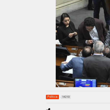
Politica
14210