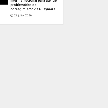
interinstitucional para atender
problemática del
corregimiento de Guaymaral
22 julio, 2026