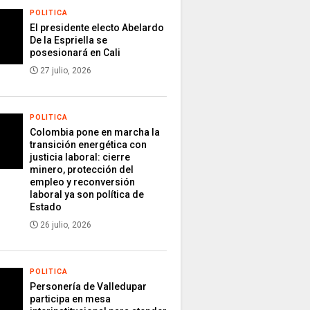
POLITICA
El presidente electo Abelardo
De la Espriella se
posesionará en Cali
27 julio, 2026
POLITICA
Colombia pone en marcha la
transición energética con
justicia laboral: cierre
minero, protección del
empleo y reconversión
laboral ya son política de
Estado
26 julio, 2026
POLITICA
Personería de Valledupar
participa en mesa