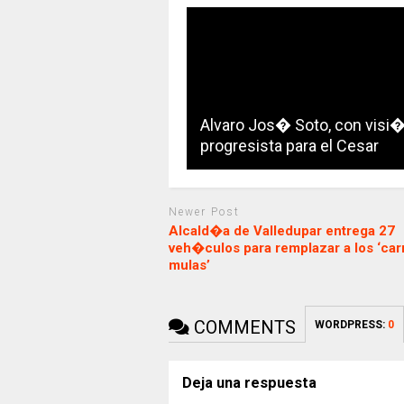
Alvaro Jos� Soto, con visi
progresista para el Cesar
Newer Post
Alcald�a de Valledupar entrega 27
veh�culos para remplazar a los ‘car
mulas’
COMMENTS
WORDPRESS:
0
Deja una respuesta