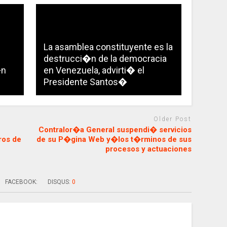
La asamblea constituyente es la
destrucci�n de la democracia
�n
en Venezuela, advirti� el
Presidente Santos�
Older Post
Contralor�a General suspendi� servicios
ros de
de su P�gina Web y�los t�rminos de sus
procesos y actuaciones
FACEBOOK:
DISQUS:
0