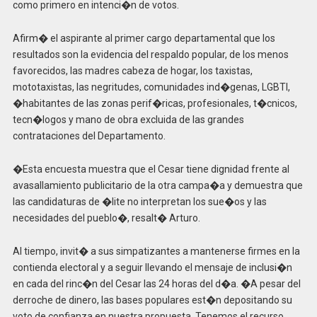
como primero en intenci�n de votos.
Afirm� el aspirante al primer cargo departamental que los
resultados son la evidencia del respaldo popular, de los menos
favorecidos, las madres cabeza de hogar, los taxistas,
mototaxistas, las negritudes, comunidades ind�genas, LGBTI,
�habitantes de las zonas perif�ricas, profesionales, t�cnicos,
tecn�logos y mano de obra excluida de las grandes
contrataciones del Departamento.
�Esta encuesta muestra que el Cesar tiene dignidad frente al
avasallamiento publicitario de la otra campa�a y demuestra que
las candidaturas de �lite no interpretan los sue�os y las
necesidades del pueblo�, resalt� Arturo.
Al tiempo, invit� a sus simpatizantes a mantenerse firmes en la
contienda electoral y a seguir llevando el mensaje de inclusi�n
en cada del rinc�n del Cesar las 24 horas del d�a. �A pesar del
derroche de dinero, las bases populares est�n depositando su
voto de confianza en nuestra propuesta. Tenemos el recurso