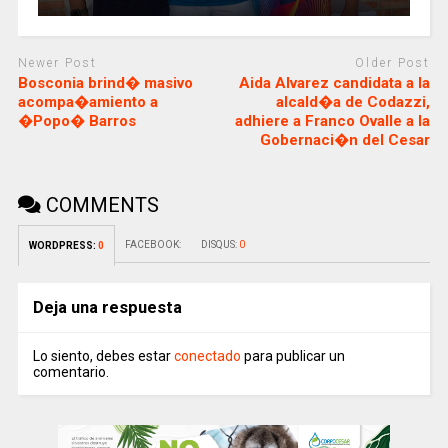
Newer Post
Older Post
Bosconia brind� masivo
Aida Alvarez candidata a la
acompa�amiento a
alcald�a de Codazzi,
�Popo� Barros
adhiere a Franco Ovalle a la
Gobernaci�n del Cesar
COMMENTS
FACEBOOK:
DISQUS:
0
WORDPRESS:
0
Deja una respuesta
Lo siento, debes estar
conectado
para publicar un
comentario.