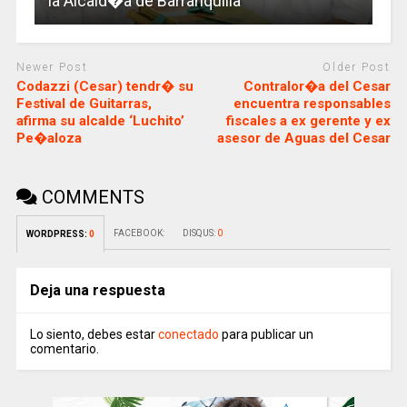
la Alcald�a de Barranquilla
Newer Post
Older Post
Codazzi (Cesar) tendr� su
Contralor�a del Cesar
Festival de Guitarras,
encuentra responsables
afirma su alcalde ‘Luchito’
fiscales a ex gerente y ex
Pe�aloza
asesor de Aguas del Cesar
COMMENTS
FACEBOOK:
DISQUS:
0
WORDPRESS:
0
Deja una respuesta
Lo siento, debes estar
conectado
para publicar un
comentario.