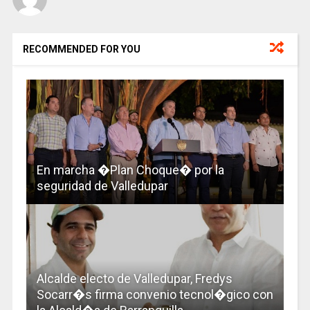
RECOMMENDED FOR YOU
En marcha �Plan Choque� por la
seguridad de Valledupar
Alcalde electo de Valledupar, Fredys
Socarr�s firma convenio tecnol�gico con