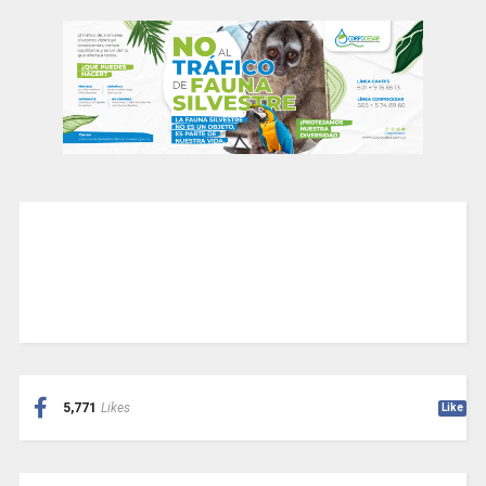
5,771
Likes
Like