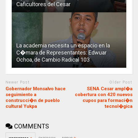
Caficultores del Cesar
La academia necesita un espacio en la
C�mara de Representantes: Edwuar
Ochoa, de Cambio Radical 103
Newer Post
Older Post
Gobernador Monsalvo hace
SENA Cesar ampl�a
seguimiento a
cobertura con 420 nuevos
construcci�n de pueblo
cupos para formaci�n
cultural Yukpa
tecnol�gica
COMMENTS