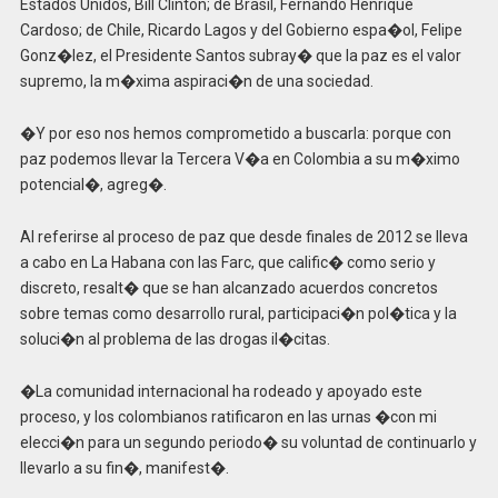
Estados Unidos, Bill Clinton; de Brasil, Fernando Henrique
Cardoso; de Chile, Ricardo Lagos y del Gobierno espa�ol, Felipe
Gonz�lez, el Presidente Santos subray� que la paz es el valor
supremo, la m�xima aspiraci�n de una sociedad.
�Y por eso nos hemos comprometido a buscarla: porque con
paz podemos llevar la Tercera V�a en Colombia a su m�ximo
potencial�, agreg�.
Al referirse al proceso de paz que desde finales de 2012 se lleva
a cabo en La Habana con las Farc, que calific� como serio y
discreto, resalt� que se han alcanzado acuerdos concretos
sobre temas como desarrollo rural, participaci�n pol�tica y la
soluci�n al problema de las drogas il�citas.
�La comunidad internacional ha rodeado y apoyado este
proceso, y los colombianos ratificaron en las urnas �con mi
elecci�n para un segundo periodo� su voluntad de continuarlo y
llevarlo a su fin�, manifest�.