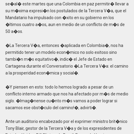
se�al� este martes que una Colombia en paz permitir� llevar a
su m�xima expresi�n los postulados de la Tercera V�a, que el
Mandatario ha impulsado con �xito en su gobierno en los
�ltimos cuatro a�os, aun en medio de un conflicto de m�s de
50 a�os.
�La Tercera V�a, entonces �aplicada en Colombia�, nos ha
permitido tener un modelo econ�mico no solo exitoso sino
tambi�n m�s equitativo�, indic� el Jefe de Estado en
Cartagena durante el Conversatorio �La Tercera V�a: el camino
a la prosperidad econ�mica y social�.
�Y piensen en esto: todo lo hemos logrado a pesar de un
conflicto interno armado que nos ha afectado por m�s de medio
siglo. �Imag�nense cu�nto m�s vamos a poder lograr si
sacamos ese obst�culo del camino!�, advirti�.
Ante un auditorio encabezado por el exprimer ministro brit�nico
Tony Blair, gestor de la Tercera V�a y de los expresidentes de