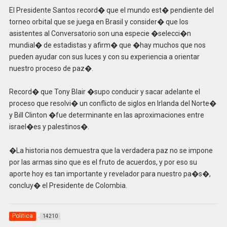
El Presidente Santos record� que el mundo est� pendiente del
torneo orbital que se juega en Brasil y consider� que los
asistentes al Conversatorio son una especie �selecci�n
mundial� de estadistas y afirm� que �hay muchos que nos
pueden ayudar con sus luces y con su experiencia a orientar
nuestro proceso de paz�.
Record� que Tony Blair �supo conducir y sacar adelante el
proceso que resolvi� un conflicto de siglos en Irlanda del Norte�
y Bill Clinton �fue determinante en las aproximaciones entre
israel�es y palestinos�.
�La historia nos demuestra que la verdadera paz no se impone
por las armas sino que es el fruto de acuerdos, y por eso su
aporte hoy es tan importante y revelador para nuestro pa�s�,
concluy� el Presidente de Colombia.
Politica
14210