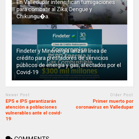
En Valledupar intensifican fumigaciones
para combatir al Zika, Dengue y
Chikungu�a.
Findeter y Minenergía lanzan línea de
crédito para prestadores de servicios
públicos de energía y gas, afectados por el
Covid-19
Newer Post
Older Post
EPS e IPS garantizarán
Primer muerto por
atención a poblaciones
coronavirus en Valledupar
vulnerables ante el covid-
19