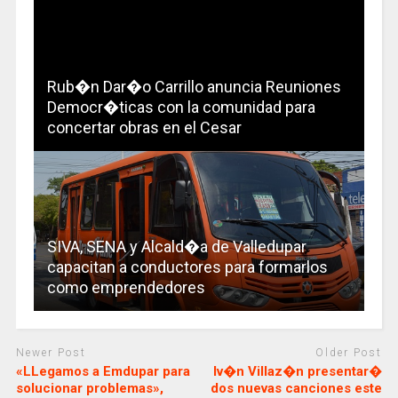
Rub�n Dar�o Carrillo anuncia Reuniones
Democr�ticas con la comunidad para
concertar obras en el Cesar
SIVA, SENA y Alcald�a de Valledupar
capacitan a conductores para formarlos
como emprendedores
Newer Post
Older Post
«LLegamos a Emdupar para
Iv�n Villaz�n presentar�
solucionar problemas»,
dos nuevas canciones este