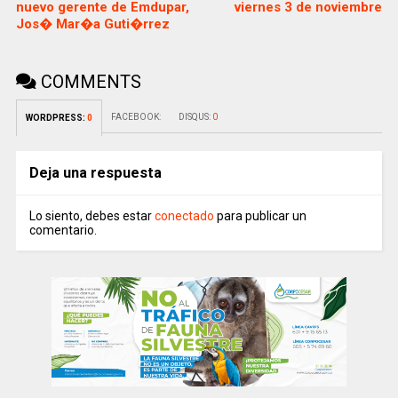
nuevo gerente de Emdupar,
viernes 3 de noviembre
Jos� Mar�a Guti�rrez
COMMENTS
FACEBOOK:
DISQUS:
0
WORDPRESS:
0
Deja una respuesta
Lo siento, debes estar
conectado
para publicar un
comentario.