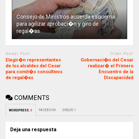
Consejo de Ministros acuerda esquema
para agilizar aprobaci�n y giro de
regal�as
Newer Post
Older Post
Elegir�n representantes
Gobernaci�n del Cesar
de los alcaldes del Cesar
realizar� el Primero
para comit�s consultivos
Encuentro de la
de regal�as
Discapacidad
COMMENTS
FACEBOOK:
DISQUS:
1
WORDPRESS:
0
Deja una respuesta