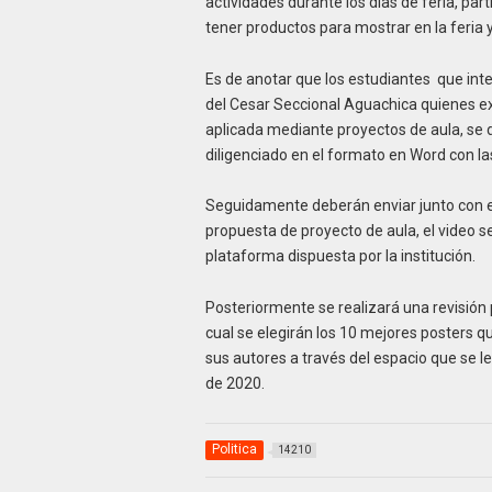
actividades durante los días de feria, par
tener productos para mostrar en la feria y
Es de anotar que los estudiantes que in
del Cesar Seccional Aguachica quienes ex
aplicada mediante proyectos de aula, se de
diligenciado en el formato en Word con la
Seguidamente deberán enviar junto con el
propuesta de proyecto de aula, el video se
plataforma dispuesta por la institución.
Posteriormente se realizará una revisión
cual se elegirán los 10 mejores posters q
sus autores a través del espacio que se l
de 2020.
Politica
14210