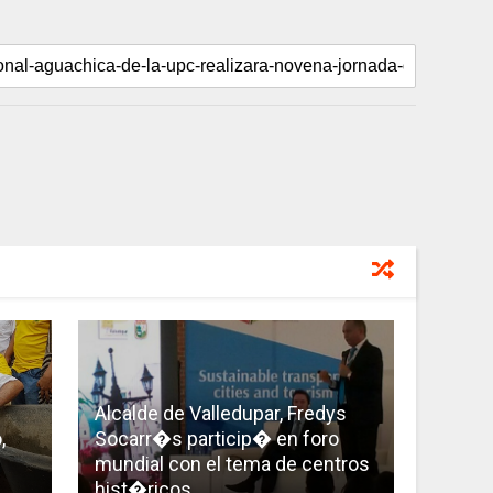
Alcalde de Valledupar, Fredys
,
Socarr�s particip� en foro
mundial con el tema de centros
hist�ricos