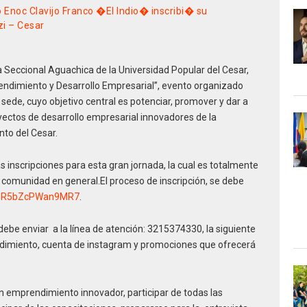
o Enoc Clavijo Franco �El Indio� inscribi� su
zi – Cesar
la Seccional Aguachica de la Universidad Popular del Cesar,
endimiento y Desarrollo Empresarial”, evento organizado
ede, cuyo objetivo central es potenciar, promover y dar a
ectos de desarrollo empresarial innovadores de la
nto del Cesar.
 inscripciones para esta gran jornada, la cual es totalmente
y comunidad en general.El proceso de inscripción, se debe
QfQR5bZcPWan9MR7
.
 debe enviar a la línea de atención: 3215374330, la siguiente
endimiento, cuenta de instagram y promociones que ofrecerá
 un emprendimiento innovador, participar de todas las