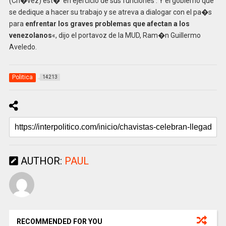
(Ch�vez) est� ‘en ejercicio de sus funciones’. Y el gobierno que
se dedique a hacer su trabajo y se atreva a dialogar con el pa�s
para
enfrentar los graves problemas que afectan a los
venezolanos
«, dijo el portavoz de la MUD, Ram�n Guillermo
Aveledo.
Politica
14213
AUTHOR:
PAUL
RECOMMENDED FOR YOU