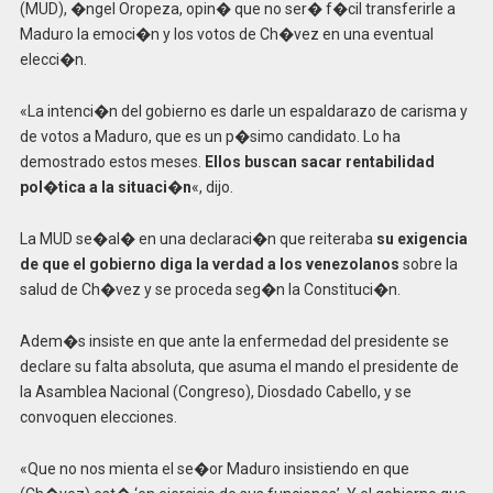
(MUD), �ngel Oropeza, opin� que no ser� f�cil transferirle a
Maduro la emoci�n y los votos de Ch�vez en una eventual
elecci�n.
«La intenci�n del gobierno es darle un espaldarazo de carisma y
de votos a Maduro, que es un p�simo candidato. Lo ha
demostrado estos meses.
Ellos buscan sacar rentabilidad
pol�tica a la situaci�n
«, dijo.
La MUD se�al� en una declaraci�n que reiteraba
su exigencia
de que el gobierno diga la verdad a los venezolanos
sobre la
salud de Ch�vez y se proceda seg�n la Constituci�n.
Adem�s insiste en que ante la enfermedad del presidente se
declare su falta absoluta, que asuma el mando el presidente de
la Asamblea Nacional (Congreso), Diosdado Cabello, y se
convoquen elecciones.
«Que no nos mienta el se�or Maduro insistiendo en que