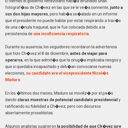
El viernes el gobierno venezolano hab�a difundido unas
fotograf�as de Ch�vez en las que se le ve�a sonriente,
junto a
sus dos hijas mayores
, pero hab�a se�alado en un informe
que el presidente no puede hablar por estar respirando a trav�s
de una c�nula traqueal, que le fue colocada debido a la
persistencia de
una insuficiencia respiratoria
.
Durante su ausencia, los seguidores recordaron la advertencia
que hizo Ch�vez el 8 de diciembre,
antes de viajar para
operarse
, en la que admit�a que la cirug�a implicaba riesgos y
que si quedaba incapacitado y deb�an convocarse nuevas
elecciones,
su candidato era el vicepresidente Nicol�s
Maduro
.
En los �ltimos dos meses, Maduro se moviliz� por el pa�s
dando
claras muestras de potencial candidato presidencial
y
ratificando su fidelidad a Ch�vez, pero con discursos
abiertamente proselitistas.
Algunos analistas sugirieron
la posibilidad de que Ch�vez jure