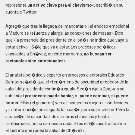
representa
un activo clave para el chavismo
«, escribi� en su
cuenta e Twitter.
Agreg� que tras la llegada del mandatario «el endoso emocional
a Maduro se refuerza y alarga las conexiones de masas». Dice
que «la presencia del presidente en el pa�s no indica que vaya a
estar activo… S�lo que va a estar. Los procesos pol�ticos
vinculados a Ch�vez, en este momento,
no buscan ser
racionales sino emocionales
«.
El analista pol�tico y experto en procesos electorales Eduardo
Semtei se�al� que el «fen�meno de oscuridad alrededor de la
salud del presidente contin�a igual». Seg�n dijo a Dpa, «no se
sabe
si el presidente puede hablar, si puede caminar, si puede
comer
. Ellos (el gobierno) van a escoger las mejores condiciones
y la informaci�n privilegiada la usar�n para su provecho. Pero la
situaci�n de oscuridad, de sombras chinescas y hasta
fantasmales, no ha cambiado nada. Ellos est�n usufructuando
el secreto que rodea la salud de Ch�vez».