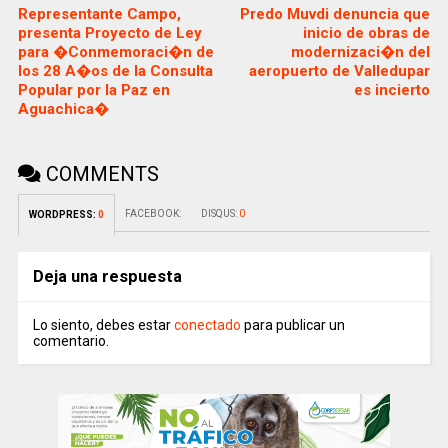
Representante Campo,
Predo Muvdi denuncia que
presenta Proyecto de Ley
inicio de obras de
para �Conmemoraci�n de
modernizaci�n del
los 28 A�os de la Consulta
aeropuerto de Valledupar
Popular por la Paz en
es incierto
Aguachica�
COMMENTS
FACEBOOK:
DISQUS:
0
WORDPRESS:
0
Deja una respuesta
Lo siento, debes estar
conectado
para publicar un
comentario.