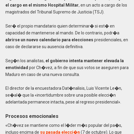
el cargo en el mismo Hospital Militar
, en un acto a cargo de los
magistrados del Tribunal Supremo de Justicia (TSJ).
Ser� el propio mandatario quien determinar� si est� en
capacidad de mantenerse al mando. De lo contrario, podr�a
abrirse un nuevo calendario para elecciones
presidenciales, en
caso de declararse su ausencia definitiva.
Seg�n los analistas,
el gobierno intenta mantener elevada la
emotividad
por Ch�vez, a fin de que sus votos se aseguren para
Maduro en caso de una nueva consulta.
El director de la encuestadora Dat�nalisis, Luis Vicente Le�n,
se�al� que la «incertidumbre sobre una posible elecci�n
adelantada permanece intacta, pese al regreso presidencial».
Procesos emocionales
«Ch�vez se mantiene como el l�der m�s popular del pa�s,
incluso encima de
su pasada elecci�n
(7 de octubre). Lo que