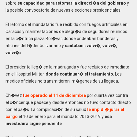
sobre
su capacidad para retomar la direcci�n del gobierno
y
la posible convocatoria de nuevas elecciones presidenciales.
El retorno del mandatario fue recibido con fuegos artificiales en
Caracas y manifestaciones de alegr�a de seguidores reunidos
en la c�ntrica plaza Bol�var, donde ondeaban banderas y
afiches del l�der bolivariano y
cantaban «volvi�, volvi�,
volvi�»
.
El presidente lleg� en la madrugada y fue recluido de inmediato
en el Hospital Militar,
donde continuar� el tratamiento
. Los
medios oficiales no transmitieron im�genes de su llegada.
Ch�vez
fue operado el 11 de diciembre
por cuarta vez contra
el c�ncer que padece y desde entonces no tuvo contacto directo
con el pa�s. La complicaci�n de su salud
le impidi� jurar el
cargo
el 10 de enero para el mandato 2013-2019 y
esa
investidura sigue pendiente
.