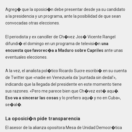
Agreg� que la oposici�n debe presentar desde ya su candidato
a la presidencia y un programa, ante la posibilidad de que sean
convocadas otras elecciones.
El periodista y ex canciller de Ch�vez Jos� Vicente Rangel
difundi� el domingo en un programa de televisi�n
una
encuesta que favorec�a a Maduro sobre Capriles
ante unas
eventuales elecciones.
A la vez, el analista pol�tico Ricardo Sucre escribi� en su cuenta
de Twitter que «nadie en Venezuela da ‘puntada sin dedal'»,
indicando que la llegada del presidente en este momento tiene
sus razones. «Pero me parece bien que Ch�vez est� aqu�.
Eso va a sincerar las cosas
y lo prefiero aqu� y no en Cuba»,
se�al�.
La oposici�n pide transparencia
El asesor de la alianza opositora Mesa de Unidad Democr�tica