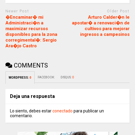
Newer Post
Older Post
�Encaminar� mi
Arturo Calder�n le
Administraci�n a
apostar� a renovaci�n de
maximizar recursos
cultivos para mejorar
disponibles para la zona
ingresos a campesinos
corregimental�: Sergio
Ara�jo Castro
COMMENTS
FACEBOOK:
DISQUS:
0
WORDPRESS:
0
Deja una respuesta
Lo siento, debes estar
conectado
para publicar un
comentario.