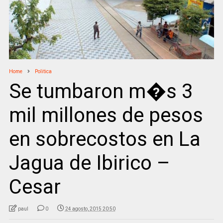
Home
Politica
Se tumbaron m�s 3
mil millones de pesos
en sobrecostos en La
Jagua de Ibirico –
Cesar
paul
0
24 agosto, 2015 20:50