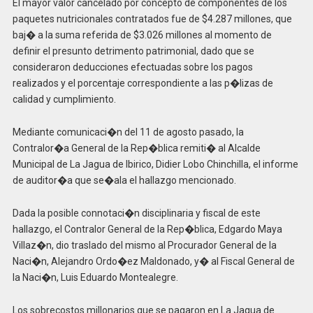
El mayor valor cancelado por concepto de componentes de los
paquetes nutricionales contratados fue de $4.287 millones, que
baj� a la suma referida de $3.026 millones al momento de
definir el presunto detrimento patrimonial, dado que se
consideraron deducciones efectuadas sobre los pagos
realizados y el porcentaje correspondiente a las p�lizas de
calidad y cumplimiento.
Mediante comunicaci�n del 11 de agosto pasado, la
Contralor�a General de la Rep�blica remiti� al Alcalde
Municipal de La Jagua de Ibirico, Didier Lobo Chinchilla, el informe
de auditor�a que se�ala el hallazgo mencionado.
Dada la posible connotaci�n disciplinaria y fiscal de este
hallazgo, el Contralor General de la Rep�blica, Edgardo Maya
Villaz�n, dio traslado del mismo al Procurador General de la
Naci�n, Alejandro Ordo�ez Maldonado, y� al Fiscal General de
la Naci�n, Luis Eduardo Montealegre.
Los sobrecostos millonarios que se pagaron en La Jagua de