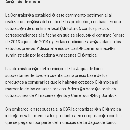
An�lisis de costo
La Contralor�a estableci� este detrimento patrimonial al
realizar un an�lisis del costo de los productos, con base en una
cotizaci�n de una firma local (Mi Futuro), con los precios
correspondientes a la fecha en que se ejecut� el contrato (enero
de 2013 a junio de 2014), y en las condiciones se�aladas en los
estudios previos. Adicional a eso se cont� con informaci�n
suministrada por la cadena Almacenes Ol�mpica.
La administraci�n del municipio de La Jagua de Ibirico
supuestamente tuvo en cuenta como precio base de los
productos a comprar los que le habr�a cotizado Ol�mpica al
momento de los estudios previos. Adem�s habr�a recibido
cotizaciones de Almacenes �xito y Carrefour �hoy Jumbo-.
Sin embargo, en respuesta a la CGR la organizaci�n Ol�mpica
indic� un valor menor a los productos, en comparaci�n con los
que se pagaron por parte del municipio de La Jagua de Ibirico.