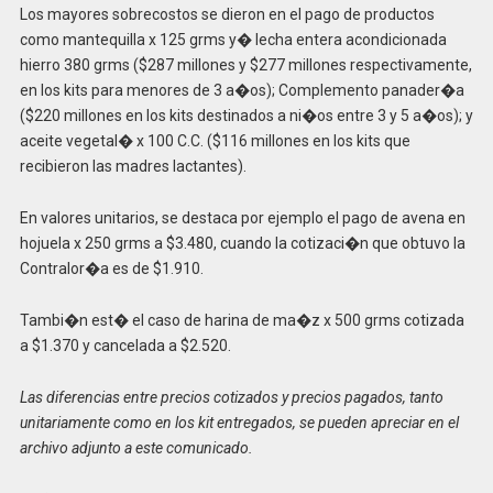
Los mayores sobrecostos se dieron en el pago de productos
como mantequilla x 125 grms y� lecha entera acondicionada
hierro 380 grms ($287 millones y $277 millones respectivamente,
en los kits para menores de 3 a�os); Complemento panader�a
($220 millones en los kits destinados a ni�os entre 3 y 5 a�os); y
aceite vegetal� x 100 C.C. ($116 millones en los kits que
recibieron las madres lactantes).
En valores unitarios, se destaca por ejemplo el pago de avena en
hojuela x 250 grms a $3.480, cuando la cotizaci�n que obtuvo la
Contralor�a es de $1.910.
Tambi�n est� el caso de harina de ma�z x 500 grms cotizada
a $1.370 y cancelada a $2.520.
Las diferencias entre precios cotizados y precios pagados, tanto
unitariamente como en los kit entregados, se pueden apreciar en el
archivo adjunto a este comunicado.