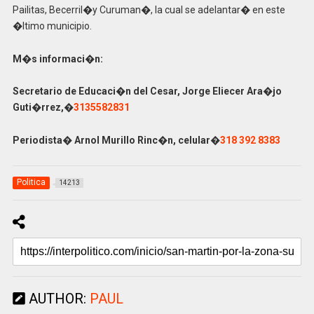
Pailitas, Becerril�y Curuman�, la cual se adelantar� en este
�ltimo municipio.
M�s informaci�n:
Secretario de Educaci�n del Cesar, Jorge Eliecer Ara�jo
Guti�rrez,�
3135582831
Periodista� Arnol Murillo Rinc�n, celular�
318 392 8383
Politica
14213
AUTHOR:
PAUL