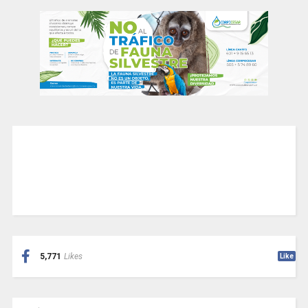
5,771
Likes
Like