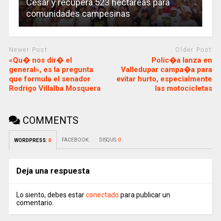
Cesar y recupera 523 hectáreas para
comunidades campesinas
Newer Post
Older Post
«Qu� nos dir� el
Polic�a lanza en
general», es la pregunta
Valledupar campa�a para
que formula el senador
evitar hurto, especialmente
Rodrigo Villalba Mosquera
las motocicletas
COMMENTS
FACEBOOK:
DISQUS:
0
WORDPRESS:
0
Deja una respuesta
Lo siento, debes estar
conectado
para publicar un
comentario.