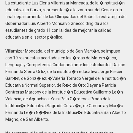
La estudiante Luz Elena Villamizar Moncada, de la �instituci�n
educativa La Curva, representar� a la zona sur del Cesar en la
final departamental de las Olimpiadas del Saber, la estrategia del
Gobernador Luis Alberto Monsalvo Gnecco dirigida a los
estudiantes de grado 11 con la idea de mejorar la calidad
educativa en el sector p�blico.
Villamizar Moncada, del municipio de San Mart�n, se impuso
con 19 respuestas acertadas en las �reas de Matem�tica,
Lenguaje y Competencia Ciudadana ante los estudiantes Daison
Fernando Sierra Ortiz, de la instituci�n educativa Jorge Eliecer
Gait�n, de Gonz�lez; �Valeria Torrado Vergel de la Instituci�n
Educativa Normal Superior, de R�o de Oro; Dayana Patricia
Contreras Marcony de la Instituci�n Educativa Guillermo Le�n
Valencia, de Aguachica; Yeini Pola C�rdenas Prada de la
Instituci�n Educativa Sagrado Coraz�n, de Gamarra y Mar�a
Fernanda Le�n N��ez de la Instituci�n Educativa San Alberto
Magno, de San Alberto.