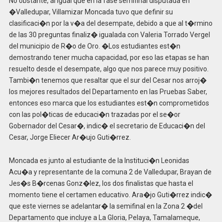
No obstante, al igual que en la fase semifinal disputada en
�Valledupar, Villamizar Moncada tuvo que definir su
clasificaci�n por la v�a del desempate, debido a que al t�rmino
de las 30 preguntas finaliz� igualada con Valeria Torrado Vergel
del municipio de R�o de Oro. �Los estudiantes est�n
demostrando tener mucha capacidad, por eso las etapas se han
resuelto desde el desempate, algo que nos parece muy positivo.
Tambi�n tenemos que resaltar que el sur del Cesar nos arroj�
los mejores resultados del Departamento en las Pruebas Saber,
entonces eso marca que los estudiantes est�n comprometidos
con las pol�ticas de educaci�n trazadas por el se�or
Gobernador del Cesar�, indic� el secretario de Educaci�n del
Cesar, Jorge Eliecer Ar�ujo Guti�rrez.
Moncada es junto al estudiante de la Instituci�n Leonidas
Acu�a y representante de la comuna 2 de Valledupar, Brayan de
Jes�s B�rcenas Gonz�lez, los dos finalistas que hasta el
momento tiene el certamen educativo. Ara�jo Guti�rrez indic�
que este viernes se adelantar� la semifinal en la Zona 2 �del
Departamento que incluye a La Gloria, Pelaya, Tamalameque,