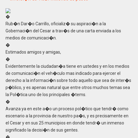
�
Rub�n Dar�o Carrillo, oficializ� su aspiraci�n a la
Gobernaci�n del Cesar a trav�s de una carta enviada a los
medios de comunicaci�n.
�
Estimados amigos y amigas,
�
Evidentemente la ciudadan�a tiene en ustedes y en los medios
de comunicaci�n el veh�culo mas indicado para ejercer el
derecho a la informaci�n sobre todo aquello que sea de inter�s
p�blico, y es apenas natural que entre otros muchos temas sea
la Pol�tica uno de los principales �tems.
�
Avanza ya en este a�o un proceso pol�tico que tendr� como
escenario a la provincia de nuestro pa�s, y es precisamente en
el Cesar y en sus 25 municipios en donde tendr� un inmenso
significado la decisi�n de sus gentes.
�