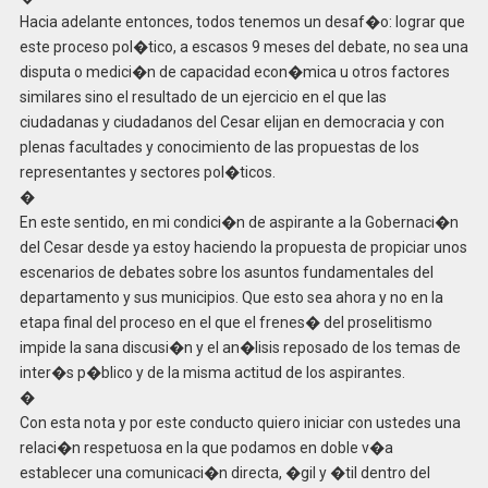
Hacia adelante entonces, todos tenemos un desaf�o: lograr que
este proceso pol�tico, a escasos 9 meses del debate, no sea una
disputa o medici�n de capacidad econ�mica u otros factores
similares sino el resultado de un ejercicio en el que las
ciudadanas y ciudadanos del Cesar elijan en democracia y con
plenas facultades y conocimiento de las propuestas de los
representantes y sectores pol�ticos.
�
En este sentido, en mi condici�n de aspirante a la Gobernaci�n
del Cesar desde ya estoy haciendo la propuesta de propiciar unos
escenarios de debates sobre los asuntos fundamentales del
departamento y sus municipios. Que esto sea ahora y no en la
etapa final del proceso en el que el frenes� del proselitismo
impide la sana discusi�n y el an�lisis reposado de los temas de
inter�s p�blico y de la misma actitud de los aspirantes.
�
Con esta nota y por este conducto quiero iniciar con ustedes una
relaci�n respetuosa en la que podamos en doble v�a
establecer una comunicaci�n directa, �gil y �til dentro del