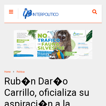
Home
Politica
Rub�n Dar�o
Carrillo, oficializa su
aspiraci�n a la