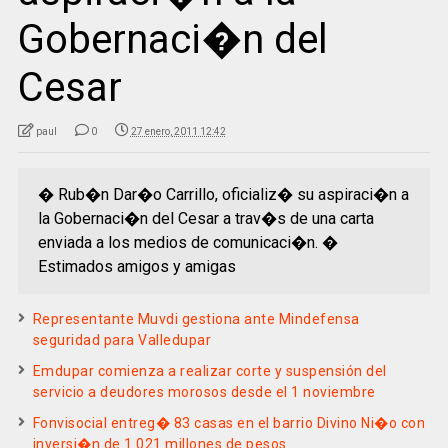
Gobernaci�n del
Cesar
paul
0
27 enero, 2011 12:42
� Rub�n Dar�o Carrillo, oficializ� su aspiraci�n a
la Gobernaci�n del Cesar a trav�s de una carta
enviada a los medios de comunicaci�n. �
Estimados amigos y amigas
Representante Muvdi gestiona ante Mindefensa
seguridad para Valledupar
Emdupar comienza a realizar corte y suspensión del
servicio a deudores morosos desde el 1 noviembre
Fonvisocial entreg� 83 casas en el barrio Divino Ni�o con
inversi�n de 1.021 millones de pesos