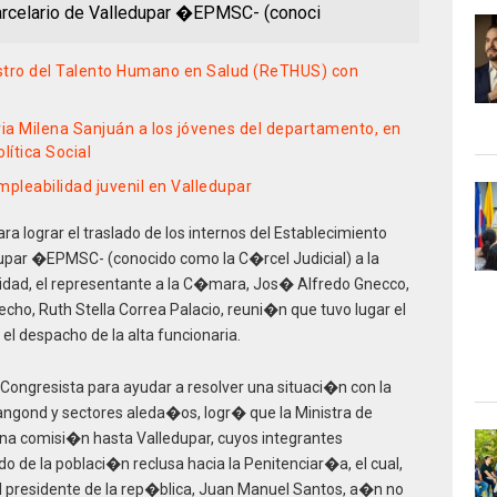
Carcelario de Valledupar �EPMSC- (conoci
istro del Talento Humano en Salud (ReTHUS) con
via Milena Sanjuán a los jóvenes del departamento, en
ítica Social
pleabilidad juvenil en Valledupar
a lograr el traslado de los internos del Establecimiento
edupar �EPMSC- (conocido como la C�rcel Judicial) a la
idad, el representante a la C�mara, Jos� Alfredo Gnecco,
erecho, Ruth Stella Correa Palacio, reuni�n que tuvo lugar el
el despacho de la alta funcionaria.
 Congresista para ayudar a resolver una situaci�n con la
Dangond y sectores aleda�os, logr� que la Ministra de
una comisi�n hasta Valledupar, cuyos integrantes
do de la poblaci�n reclusa hacia la Penitenciar�a, el cual,
 presidente de la rep�blica, Juan Manuel Santos, a�n no