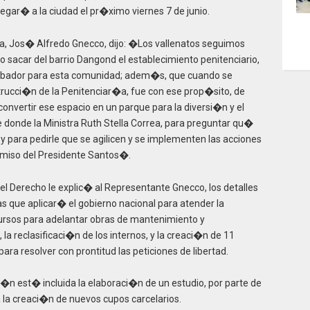
egar� a la ciudad el pr�ximo viernes 7 de junio.
ra, Jos� Alfredo Gnecco, dijo: �Los vallenatos seguimos
sacar del barrio Dangond el establecimiento penitenciario,
rbador para esta comunidad; adem�s, que cuando se
strucci�n de la Penitenciar�a, fue con ese prop�sito, de
 convertir ese espacio en un parque para la diversi�n y el
e donde la Ministra Ruth Stella Correa, para preguntar qu�
 y para pedirle que se agilicen y se implementen las acciones
omiso del Presidente Santos�.
 del Derecho le explic� al Representante Gnecco, los detalles
 que aplicar� el gobierno nacional para atender la
ecursos para adelantar obras de mantenimiento y
la reclasificaci�n de los internos, y la creaci�n de 11
a resolver con prontitud las peticiones de libertad.
n est� incluida la elaboraci�n de un estudio, por parte de
a la creaci�n de nuevos cupos carcelarios.