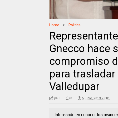
Home
Politica
Representante
Gnecco hace s
compromiso de
para trasladar
Valledupar
paul
0
5 junio, 2013 23:01
Interesado en conocer los avances 