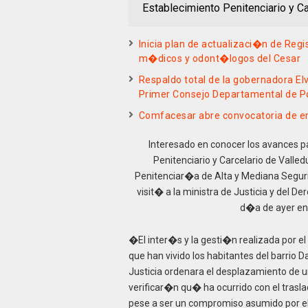
Establecimiento Penitenciario y 
Inicia plan de actualizaci�n de Reg
m�dicos y odont�logos del Cesar
Respaldo total de la gobernadora El
Primer Consejo Departamental de Pol
Comfacesar abre convocatoria de em
Interesado en conocer los avances par
Penitenciario y Carcelario de Vall
Penitenciar�a de Alta y Mediana Segur
visit� a la ministra de Justicia y del D
d�a de ayer en 
�El inter�s y la gesti�n realizada por el
que han vivido los habitantes del barrio 
Justicia ordenara el desplazamiento de 
verificar�n qu� ha ocurrido con el trasla
pese a ser un compromiso asumido por el