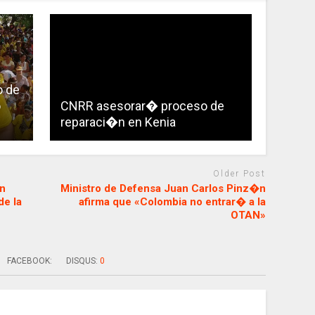
o de
o
CNRR asesorar� proceso de
reparaci�n en Kenia
Older Post
an
Ministro de Defensa Juan Carlos Pinz�n
de la
afirma que «Colombia no entrar� a la
OTAN»
FACEBOOK:
DISQUS:
0