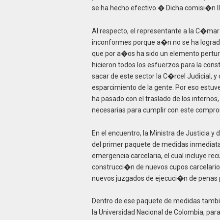
se ha hecho efectivo.� Dicha comisi�n ll
Al respecto, el representante a la C�ma
inconformes porque a�n no se ha logrado 
que por a�os ha sido un elemento pertu
hicieron todos los esfuerzos para la con
sacar de este sector la C�rcel Judicial, y
esparcimiento de la gente. Por eso estuv
ha pasado con el traslado de los internos,
necesarias para cumplir con este compr
En el encuentro, la Ministra de Justicia y
del primer paquete de medidas inmediatas
emergencia carcelaria, el cual incluye r
construcci�n de nuevos cupos carcelario, 
nuevos juzgados de ejecuci�n de penas par
Dentro de ese paquete de medidas tambi�
la Universidad Nacional de Colombia, par