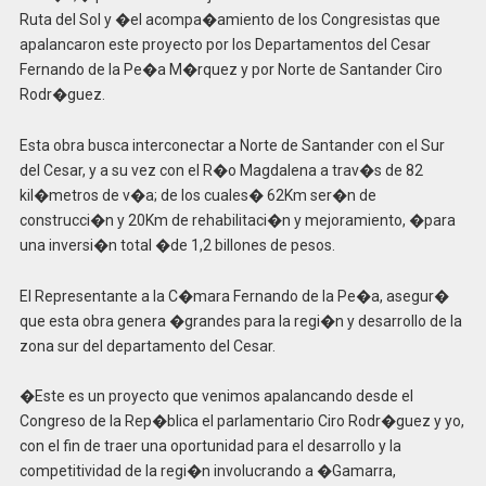
Ruta del Sol y �el acompa�amiento de los Congresistas que
apalancaron este proyecto por los Departamentos del Cesar
Fernando de la Pe�a M�rquez y por Norte de Santander Ciro
Rodr�guez.
Esta obra busca interconectar a Norte de Santander con el Sur
del Cesar, y a su vez con el R�o Magdalena a trav�s de 82
kil�metros de v�a; de los cuales� 62Km ser�n de
construcci�n y 20Km de rehabilitaci�n y mejoramiento, �para
una inversi�n total �de 1,2 billones de pesos.
El Representante a la C�mara Fernando de la Pe�a, asegur�
que esta obra genera �grandes para la regi�n y desarrollo de la
zona sur del departamento del Cesar.
�Este es un proyecto que venimos apalancando desde el
Congreso de la Rep�blica el parlamentario Ciro Rodr�guez y yo,
con el fin de traer una oportunidad para el desarrollo y la
competitividad de la regi�n involucrando a �Gamarra,