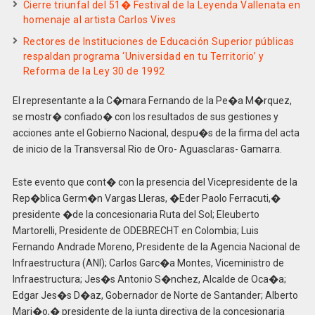
Cierre triunfal del 51� Festival de la Leyenda Vallenata en
homenaje al artista Carlos Vives
Rectores de Instituciones de Educación Superior públicas
respaldan programa ‘Universidad en tu Territorio’ y
Reforma de la Ley 30 de 1992
El representante a la C�mara Fernando de la Pe�a M�rquez,
se mostr� confiado� con los resultados de sus gestiones y
acciones ante el Gobierno Nacional, despu�s de la firma del acta
de inicio de la Transversal Rio de Oro- Aguasclaras- Gamarra.
Este evento que cont� con la presencia del Vicepresidente de la
Rep�blica Germ�n Vargas Lleras, �Eder Paolo Ferracuti,�
presidente �de la concesionaria Ruta del Sol; Eleuberto
Martorelli, Presidente de ODEBRECHT en Colombia; Luis
Fernando Andrade Moreno, Presidente de la Agencia Nacional de
Infraestructura (ANI); Carlos Garc�a Montes, Viceministro de
Infraestructura; Jes�s Antonio S�nchez, Alcalde de Oca�a;
Edgar Jes�s D�az, Gobernador de Norte de Santander; Alberto
Mari�o,� presidente de la junta directiva de la concesionaria