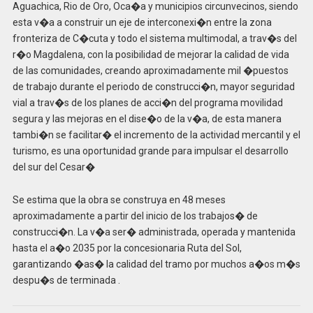
Aguachica, Rio de Oro, Oca�a y municipios circunvecinos, siendo
esta v�a a construir un eje de interconexi�n entre la zona
fronteriza de C�cuta y todo el sistema multimodal, a trav�s del
r�o Magdalena, con la posibilidad de mejorar la calidad de vida
de las comunidades, creando aproximadamente mil �puestos
de trabajo durante el periodo de construcci�n, mayor seguridad
vial a trav�s de los planes de acci�n del programa movilidad
segura y las mejoras en el dise�o de la v�a, de esta manera
tambi�n se facilitar� el incremento de la actividad mercantil y el
turismo, es una oportunidad grande para impulsar el desarrollo
del sur del Cesar�
Se estima que la obra se construya en 48 meses
aproximadamente a partir del inicio de los trabajos� de
construcci�n. La v�a ser� administrada, operada y mantenida
hasta el a�o 2035 por la concesionaria Ruta del Sol,
garantizando �as� la calidad del tramo por muchos a�os m�s
despu�s de terminada .