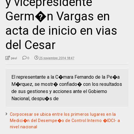
y vicepresidente
Germ�n Vargas en
acta de inicio en vias
del Cesar
paul
0
25 noviembre, 2014 18:47
El representante a la C�mara Fernando de la Pe�a
M�rquez, se mostr� confiado� con los resultados
de sus gestiones y acciones ante el Gobierno
Nacional, despu�s de
Corpocesar se ubica entre los primeros lugares en la
Medici�n del Desempe�o de Control Interno �IDCI- a
nivel nacional