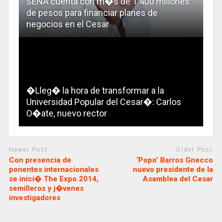
SENA cuenta con m�s de 1.400 millones
de pesos para financiar planes de
negocios en el Cesar
�Lleg� la hora de transformar a la
Universidad Popular del Cesar�: Carlos
O�ate, nuevo rector
Newer Post
Older Post
Con presencia de
‘Popo’ Barros Gnecco
ponentes internacionales
nuevo presidente de la
se inici� The Expo 2014,
Asamblea del Cesar
semilleros y j�venes
investigadores